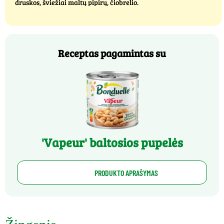
druskos, šviežiai maltų pipirų, čiobrelio.
Receptas pagamintas su
'Vapeur' baltosios pupelės
PRODUKTO APRAŠYMAS