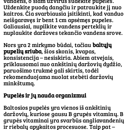
vandens, o šiam užvirus sudėkite pupeles.
Uždenkite puodą dangčiu ir patraukite jį nuo
kaitros. Čia svarbiausia įsitikinti, kad vanduo
neišgaravęs ir bent 1 cm apsėmęs pupeles.
Galiausiai, nupilkite vandens perteklių ir
nuplaukite daržoves tekančio vandens srove.
Nors yra 2 mirkymo būdai, tačiau
baltųjų
pupelių sriuba
, šios skonis, kvapas,
konsistencija – nesiskiria. Abiem atvejais,
priklausomai nuo ankštinių daržovių dydžio,
paruošimo trukmė gali skirtis, todėl
rekomenduojama nuolat stebėti daržovių
minkštumą.
Pupelės ir jų nauda organizmui
Baltosios pupelės yra vienos iš ankštinių
daržovių, kuriose gausu B grupės vitaminų. B
grupės vitaminai yra svarbūs angliavandenių
ir riebalų apykaitos procesuose. Taip pat –