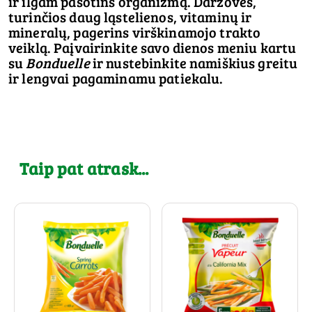
ir ilgam pasotins organizmą. Daržovės,
turinčios daug ląstelienos, vitaminų ir
mineralų, pagerins virškinamojo trakto
veiklą. Paįvairinkite savo dienos meniu kartu
su
Bonduelle
ir nustebinkite namiškius greitu
ir lengvai pagaminamu patiekalu.
Taip pat atrask...