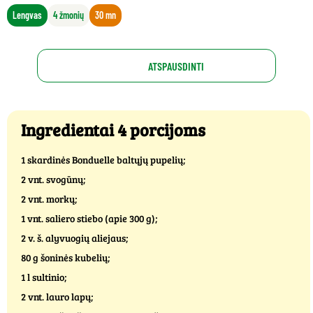
Lengvas
4 žmonių
30 mn
ATSPAUSDINTI
Ingredientai 4 porcijoms
1 skardinės Bonduelle baltųjų pupelių;
2 vnt. svogūnų;
2 vnt. morkų;
1 vnt. saliero stiebo (apie 300 g);
2 v. š. alyvuogių aliejaus;
80 g šoninės kubelių;
1 l sultinio;
2 vnt. lauro lapų;