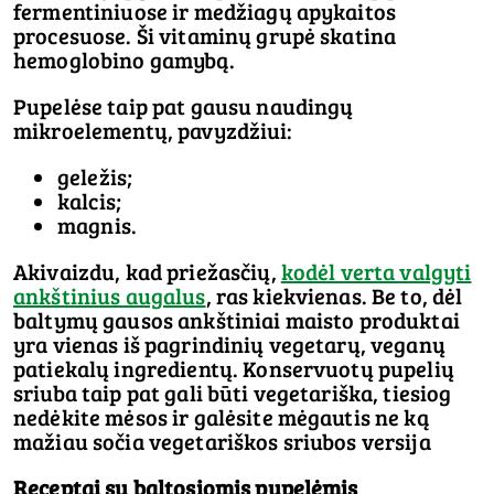
fermentiniuose ir medžiagų apykaitos
procesuose. Ši vitaminų grupė skatina
hemoglobino gamybą.
Pupelėse taip pat gausu naudingų
mikroelementų, pavyzdžiui:
geležis;
kalcis;
magnis.
Akivaizdu, kad priežasčių,
kodėl verta valgyti
ankštinius augalus
, ras kiekvienas. Be to, dėl
baltymų gausos ankštiniai maisto produktai
yra vienas iš pagrindinių vegetarų, veganų
patiekalų ingredientų. Konservuotų pupelių
sriuba taip pat gali būti vegetariška, tiesiog
nedėkite mėsos ir galėsite mėgautis ne ką
mažiau sočia vegetariškos sriubos versija
Receptai su baltosiomis pupelėmis