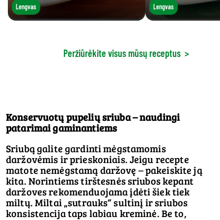
Lengvas
Lengvas
Peržiūrėkite visus mūsų receptus
>
Konservuotų pupelių sriuba – naudingi
patarimai gaminantiems
Sriubą galite gardinti mėgstamomis
daržovėmis ir prieskoniais. Jeigu recepte
matote nemėgstamą daržovę – pakeiskite ją
kita. Norintiems tirštesnės sriubos kepant
daržoves rekomenduojama įdėti šiek tiek
miltų. Miltai „sutrauks“ sultinį ir sriubos
konsistencija taps labiau kreminė. Be to,