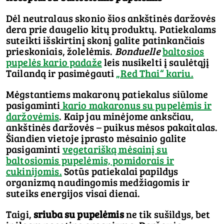
Dėl neutralaus skonio šios ankštinės daržovės
dera prie daugelio kitų produktų. Patiekalams
suteikti išskirtinį skonį galite patinkančiais
prieskoniais, žolelėmis.
Bonduelle
baltosios
pupelės kario padaže
leis nusikelti į saulėtąjį
Tailandą ir pasimėgauti
„Red Thai“ kariu.
Mėgstantiems makaronų patiekalus siūlome
pasigaminti
kario makaronus su pupelėmis ir
daržovėmis
. Kaip jau minėjome anksčiau,
ankštinės daržovės – puikus mėsos pakaitalas.
Šiandien vietoje įprasto mėsainio galite
pasigaminti
vegetarišką mėsainį su
baltosiomis pupelėmis, pomidorais ir
cukinijomis.
Sotūs patiekalai papildys
organizmą naudingomis medžiagomis ir
suteiks energijos visai dienai.
Taigi,
sriuba su pupelėmis
ne tik sušildys, bet