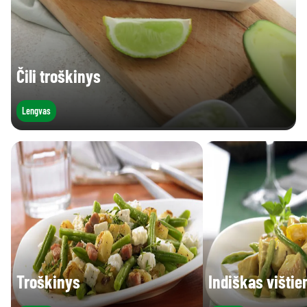
Čili troškinys
Lengvas
Troškinys
Indiškas vištie