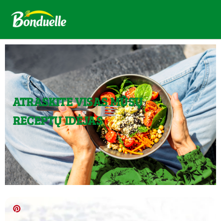
ATRASKITE VISAS MŪSŲ
RECEPTŲ IDĖJAS