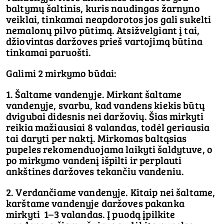
baltymų šaltinis, kuris naudingas žarnyno
veiklai, tinkamai neapdorotos jos gali sukelti
nemalonų pilvo pūtimą. Atsižvelgiant į tai,
džiovintas daržoves prieš vartojimą būtina
tinkamai paruošti.
Galimi 2 mirkymo būdai:
1. Šaltame vandenyje. Mirkant šaltame
vandenyje, svarbu, kad vandens kiekis būtų
dvigubai didesnis nei daržovių. Šias mirkyti
reikia mažiausiai 8 valandas, todėl geriausia
tai daryti per naktį. Mirkomas baltąsias
pupeles rekomenduojama laikyti šaldytuve, o
po mirkymo vandenį išpilti ir perplauti
ankštines daržoves tekančiu vandeniu.
2. Verdančiame vandenyje. Kitaip nei šaltame,
karštame vandenyje daržoves pakanka
mirkyti 1–3 valandas. Į puodą įpilkite