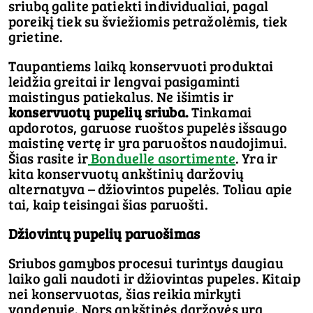
sriubą galite patiekti individualiai, pagal
poreikį tiek su šviežiomis petražolėmis, tiek
grietine.
Taupantiems laiką konservuoti produktai
leidžia greitai ir lengvai pasigaminti
maistingus patiekalus. Ne išimtis ir
konservuotų pupelių sriuba.
Tinkamai
apdorotos, garuose ruoštos pupelės išsaugo
maistinę vertę ir yra paruoštos naudojimui.
Šias rasite ir
Bonduelle asortimente
. Yra ir
kita konservuotų ankštinių daržovių
alternatyva – džiovintos pupelės. Toliau apie
tai, kaip teisingai šias paruošti.
Džiovintų pupelių paruošimas
Sriubos gamybos procesui turintys daugiau
laiko gali naudoti ir džiovintas pupeles. Kitaip
nei konservuotas, šias reikia mirkyti
vandenyje. Nors ankštinės daržovės yra