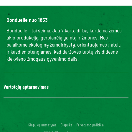
Bonduelle nuo 1853
Bonduelle – tai šeima. Jau 7 karta dirba, kurdama žemės
ūkio produkciją, gerbiančią gamtą ir žmones. Mes
palaikome ekologinę žemdirbystę, orientuojamės į ateitį
ir kasdien stengiamės, kad daržovės taptų vis didesnė
kiekvieno žmogaus gyvenimo dalis.
Vartotojų aptarnavimas
Kontaktai
DUK
Bonduelle Food Service
Skaitmeninis prieinamumas: neatitinka
Slapukų nustatymai
Slapukai
Privatumo politika