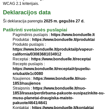
WCAG 2.1 kriterijais.
Deklaracijos data
Ši deklaracija parengta
2025 m. gegužės 27 d.
Patikrinti svetainės puslapiai
Pagrindinis puslapis :
https://www.bonduelle.lt
Produktai :
https://www.bonduelle.lt/produktai
Produkto puslapis :
https://www.bonduelle.lt/produktai/p/vapeur-
california/03083681034912
Receptai :
https://www.bonduelle.lt/receptai
Recepto puslapis :
https://www.bonduelle.lt/receptai/r/pupeliu-
sriuba/de1c0080
Naujienos :
https://www.bonduelle.lt/nuo-
1853/naujienos
Straipsnis :
https://www.bonduelle.lt/nuo-
1853/irasas/perdirbama-pakuote-susipazinkite-su-
musu-planetai-draugiska-maisto-
pakuote/4641/4641
Kontaktai :
https://www.bonduelle.lt/kontaktai