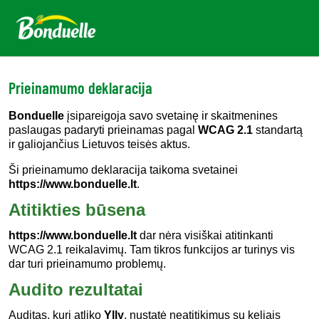
Prieinamumo deklaracija
Bonduelle
įsipareigoja savo svetainę ir skaitmenines
paslaugas padaryti prieinamas pagal
WCAG 2.1
standartą
ir galiojančius Lietuvos teisės aktus.
Ši prieinamumo deklaracija taikoma svetainei
https://www.bonduelle.lt
.
Atitikties būsena
https://www.bonduelle.lt
dar nėra visiškai atitinkanti
WCAG 2.1 reikalavimų. Tam tikros funkcijos ar turinys vis
dar turi prieinamumo problemų.
Audito rezultatai
Auditas, kurį atliko
Ylly
, nustatė neatitikimus su keliais