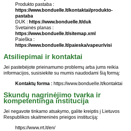
Produkto pastaba :
https://www.bonduelle.lt/kontaktai/produkto-
pastaba
DUK :
https://www.bonduelle.lt/duk
Svetainės planas :
https://www.bonduelle.lt/sitemap.xml
Paieška :
https://www.bonduelle.lt/paieska/vapeur/visi
Atsiliepimai ir kontaktai
Jei pastebėjote prieinamumo problemų arba jums reikia
informacijos, susisiekite su mumis naudodami šią formą:
Kontaktų forma :
https://www.bonduelle.lt/kontaktai
Skundų nagrinėjimo tvarka ir
kompetentinga institucija
Jei negavote tinkamo atsakymo, galite kreiptis į Lietuvos
Respublikos skaitmeninės prieigos instituciją:
https://www.rrt.lt/en/