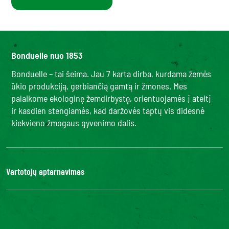
Bonduelle nuo 1853
Bonduelle – tai šeima. Jau 7 karta dirba, kurdama žemės
ūkio produkciją, gerbiančią gamtą ir žmones. Mes
palaikome ekologinę žemdirbystę, orientuojamės į ateitį
ir kasdien stengiamės, kad daržovės taptų vis didesnė
kiekvieno žmogaus gyvenimo dalis.
Vartotojų aptarnavimas
Kontaktai
DUK
Bonduelle Food Service