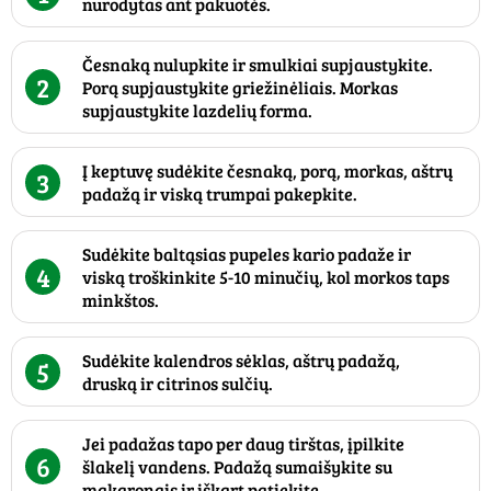
nurodytas ant pakuotės.
Česnaką nulupkite ir smulkiai supjaustykite.
2
Porą supjaustykite griežinėliais. Morkas
supjaustykite lazdelių forma.
Į keptuvę sudėkite česnaką, porą, morkas, aštrų
3
padažą ir viską trumpai pakepkite.
Sudėkite baltąsias pupeles kario padaže ir
4
viską troškinkite 5-10 minučių, kol morkos taps
minkštos.
Sudėkite kalendros sėklas, aštrų padažą,
5
druską ir citrinos sulčių.
Jei padažas tapo per daug tirštas, įpilkite
6
šlakelį vandens. Padažą sumaišykite su
makaronais ir iškart patiekite.