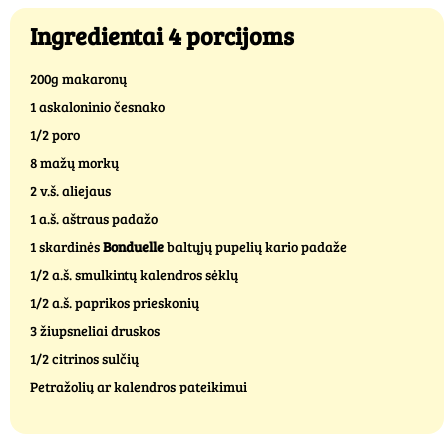
Ingredientai 4 porcijoms
200g makaronų
1 askaloninio česnako
1/2 poro
8 mažų morkų
2 v.š. aliejaus
1 a.š. aštraus padažo
1 skardinės
Bonduelle
baltųjų pupelių kario padaže
1/2 a.š. smulkintų kalendros sėklų
1/2 a.š. paprikos prieskonių
3 žiupsneliai druskos
1/2 citrinos sulčių
Petražolių ar kalendros pateikimui