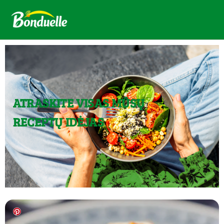
ATRASKITE VISAS MŪSŲ
RECEPTŲ IDĖJAS