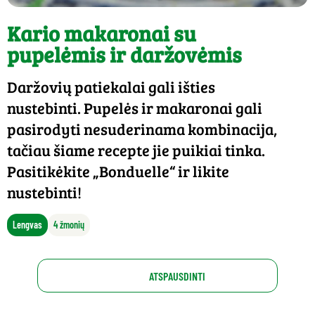
Kario makaronai su
pupelėmis ir daržovėmis
Daržovių patiekalai gali išties
nustebinti. Pupelės ir makaronai gali
pasirodyti nesuderinama kombinacija,
tačiau šiame recepte jie puikiai tinka.
Pasitikėkite „Bonduelle“ ir likite
nustebinti!
Lengvas
4 žmonių
ATSPAUSDINTI