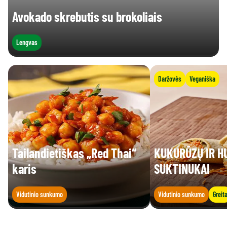
Avokado skrebutis su brokoliais
Lengvas
Daržovės
Veganiška
Tailandietiškas „Red Thai“
KUKURŪZŲ IR H
karis
SUKTINUKAI
Vidutinio sunkumo
Vidutinio sunkumo
Greit