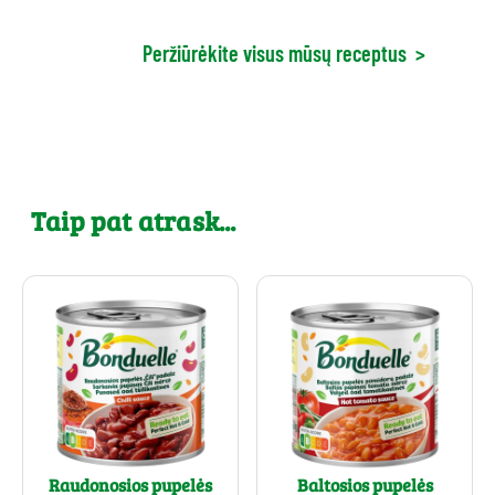
Peržiūrėkite visus mūsų receptus
>
Taip pat atrask...
Raudonosios pupelės
Baltosios pupelės