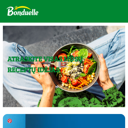
ATRASKITE VISAS MŪSŲ
RECEPTŲ IDĖJAS