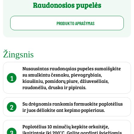
Raudonosios pupelės
PRODUKTO APRAŠYMAS
Žingsnis
Nusausintas raudonąsias pupeles sumaišykite
su smulkintu česnaku, pievagrybiais,
1
kiaušiniu, pomidorų piure, džiuvesėliais,
raudonėliu, druska ir pipirais.
Su drėgnomis rankomis formuokite paplotėlius
2
ir juos dėliokite ant kepimo popieriaus.
Paplotėlius 10 minučių kepkite orkaitėje,
3
įkaitintoje iki 200°C. Galite gardinti šviežiomis