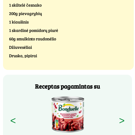
1 skiltelė česnako
200g pievagrybių
1 kiaušinis
1 skardinė pomidorų piurė
60g smulkinto raudonėlio
Džiuvesėliai
Druska, pipirai
Receptas pagamintas su
<
>