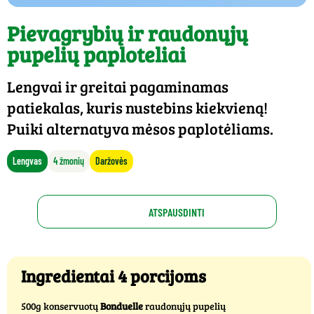
Pievagrybių ir raudonųjų
pupelių paploteliai
Lengvai ir greitai pagaminamas
patiekalas, kuris nustebins kiekvieną!
Puiki alternatyva mėsos paplotėliams.
Lengvas
4 žmonių
Daržovės
ATSPAUSDINTI
Ingredientai 4 porcijoms
500g konservuotų
Bonduelle
raudonųjų pupelių