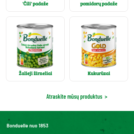
'Čili' padaže
pomidorų padaže
Žalieji žirneliai
Kukurūzai
Atraskite mūsų produktus
>
Bonduelle nuo 1853