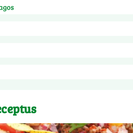
agos
nimumo! Nusausinkite daržoves ir jomis galite mėgautis iškart
eceptus