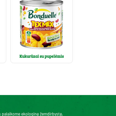
Kukurūzai su pupelėmis
s palaikome ekologinę žemdirbystę,