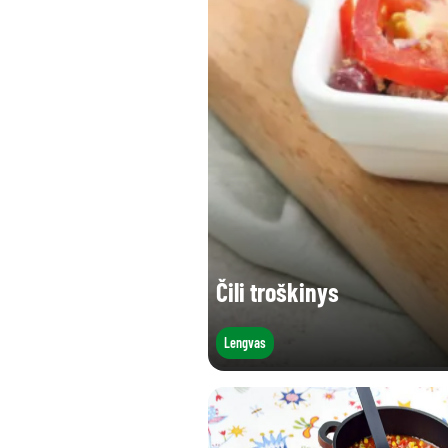
Druskos (g)
Čili troškinys
Lengvas