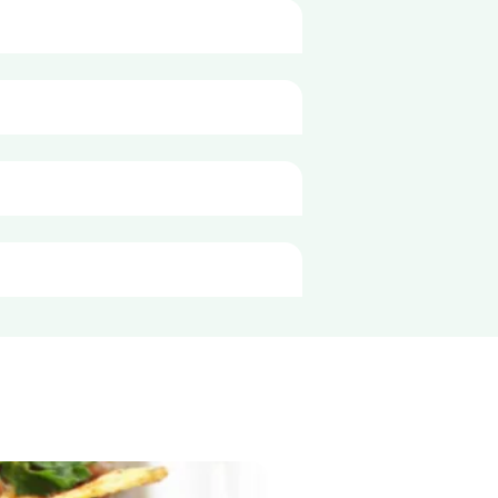
100g
309 kJ
. 
73 kcal
1,4 g
0,2 g
11 g
5,1 g
3,0 g
2,7 g