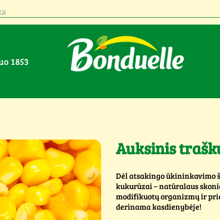
a
nuo 1853
Auksinis traš
Dėl atsakingo ūkininkavimo š
kukurūzai – natūralaus skonio
modifikuotų organizmų ir prid
derinama kasdienybėje!