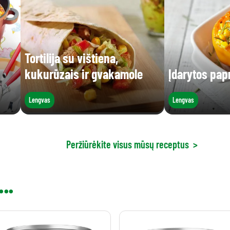
Tortilija su vištiena,
kukurūzais ir gvakamole
Įdarytos pap
Lengvas
Lengvas
Peržiūrėkite visus mūsų receptus
>
..