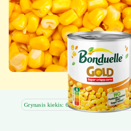
Grynasis kiekis: 600 g
Grynoji masė be 