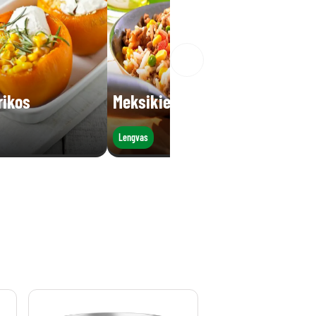
rikos
Meksikietiškas troškinys
Lengvas