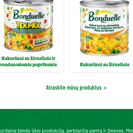
Kukurūzai su žirneliais ir
raudonosiomis paprikomis
Kukurūzai su žirneliais
Atraskite mūsų produktus
>
, kurdama žemės ūkio produkciją, gerbiančią gamtą ir žmones. Me