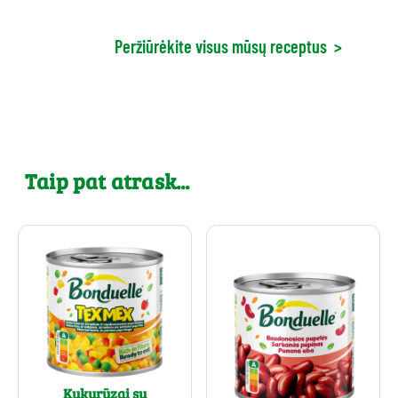
Peržiūrėkite visus mūsų receptus
>
Taip pat atrask...
Kukurūzai su