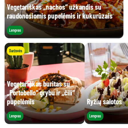
Vegetariškas „nachos“ užkandis su
raudonosiomis pupelėmis ir kukurūzais
Lengvas
Daržovės
Vegetariškas buritas su
„Portobello“ grybu ir „čili“
pupelėmis
Ryžių salotos
Lengvas
Lengvas