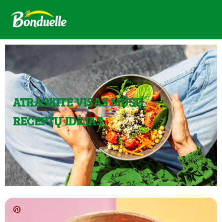
ATRASKITE VISAS MŪSŲ
RECEPTŲ IDĖJAS