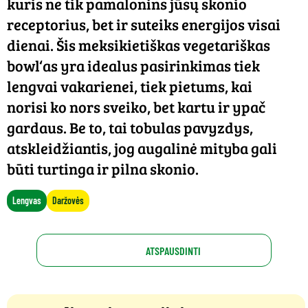
kuris ne tik pamalonins jūsų skonio
receptorius, bet ir suteiks energijos visai
dienai. Šis meksikietiškas vegetariškas
bowl‘as yra idealus pasirinkimas tiek
lengvai vakarienei, tiek pietums, kai
norisi ko nors sveiko, bet kartu ir ypač
gardaus. Be to, tai tobulas pavyzdys,
atskleidžiantis, jog augalinė mityba gali
būti turtinga ir pilna skonio.
Lengvas
Daržovės
ATSPAUSDINTI