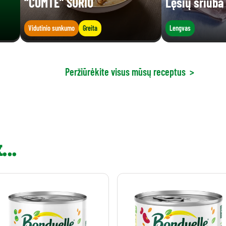
“COMTÉ” SŪRIU
Lęšių sriuba
Vidutinio sunkumo
Greita
Lengvas
Peržiūrėkite visus mūsų receptus
>
..