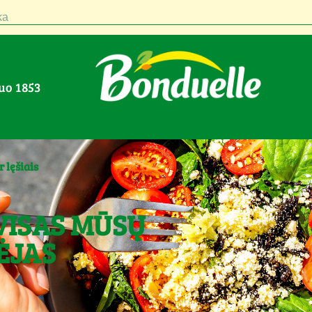
a
nuo 1853
r lęšiais
VISAS MŪSŲ
ĖJAS