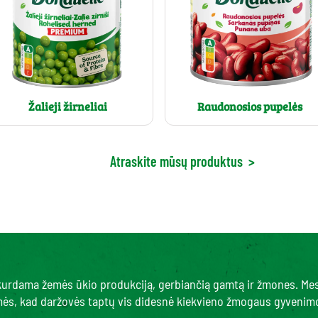
Žalieji žirneliai
Raudonosios pupelės
Atraskite mūsų produktus
>
, kurdama žemės ūkio produkciją, gerbiančią gamtą ir žmones. Me
amės, kad daržovės taptų vis didesnė kiekvieno žmogaus gyvenimo