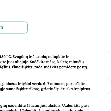
TI
 180 ° C. Svogūną ir česnaką nulupkite ir
te juos aliejuje. Sudėkite mėsą, keletą minučių
lęšius. Išmaišykite, tada sudėkite pomidorų pastą.
 padažas ir lęšiai verda 6–7 minutes, paruoškite
je sumaišykite rikotą, grietinėlę, druską ir pipirus.
ugną uždenkite 2 lazanijos lakštais. Uždenkite puse
orų padažo. Uždenkite lazanijos sluoksniu, tada