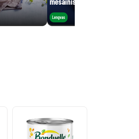
mėsainis
Lengvas