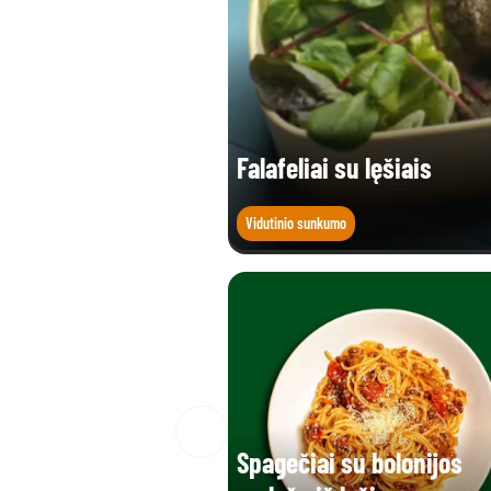
Falafeliai su lęšiais
Vidutinio sunkumo
Spagečiai su bolonijos