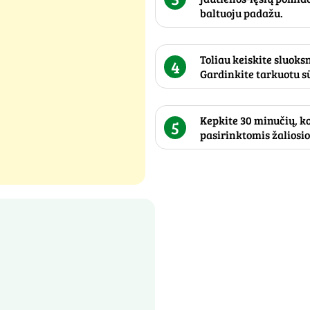
baltuoju padažu.
Toliau keiskite sluoks
4
Gardinkite tarkuotu s
Kepkite 30 minučių, ko
5
pasirinktomis žaliosi