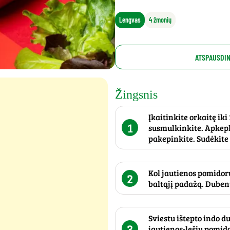
Lengvas
4 žmonių
ATSPAUSDIN
Žingsnis
Įkaitinkite orkaitę iki
1
susmulkinkite. Apkepki
pakepinkite. Sudėkite 
Kol jautienos pomidorų
2
baltąjį padažą. Dubeny
Sviestu ištepto indo d
3
jautienos-lęšių pomid