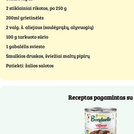
2 stiklainiai rikotos, po 250 g
200ml grietinėlės
2 valg. š. aliejaus (saulėgrąžų, alyvuogių)
100 g tarkuoto sūrio
1 gabalėlis sviesto
Smulkios druskos, šviežiai maltų pipirų
Patiekti: žalios salotos
Receptas pagamintas su