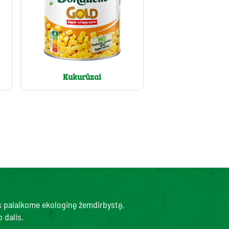
Kukurūzai
s palaikome ekologinę žemdirbystę,
 dalis.