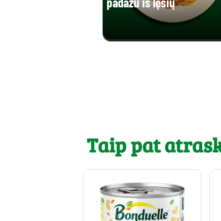
padažu iš lęšių
Taip pat atrask.