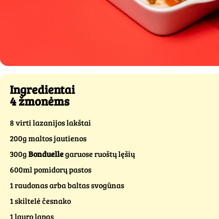
Ingredientai
4 žmonėms
8 virti lazanijos lakštai
200g maltos jautienos
300g
Bonduelle
garuose ruoštų lęšių
600ml pomidorų pastos
1 raudonas arba baltas svogūnas
1 skiltelė česnako
1 lauro lapas