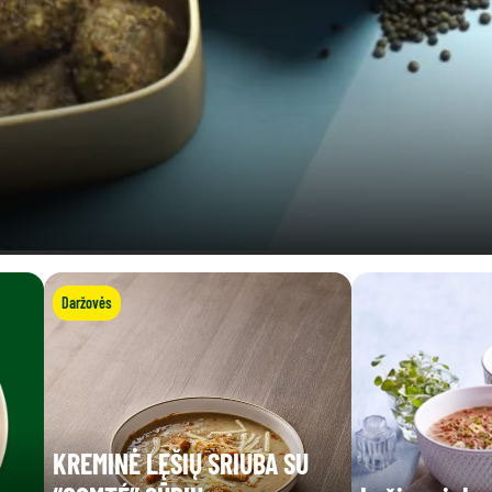
Daržovės
KREMINĖ LĘŠIŲ SRIUBA SU