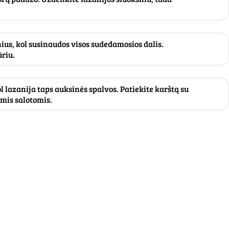
nius, kol susinaudos visos sudedamosios dalis.
ūriu.
l lazanija taps auksinės spalvos. Patiekite karštą su
omis salotomis.