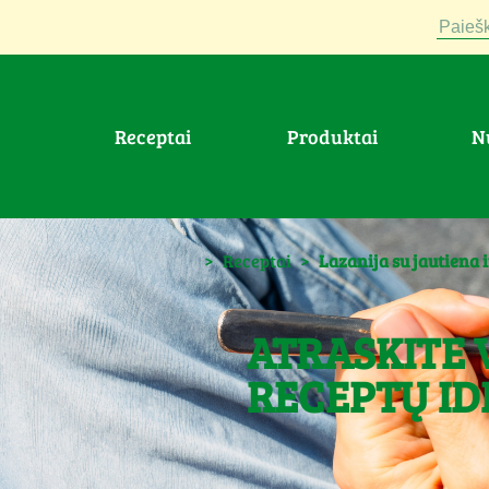
Paiešk
Receptai
Produktai
>
Receptai
>
Lazanija su jautiena i
ATRASKITE 
RECEPTŲ ID