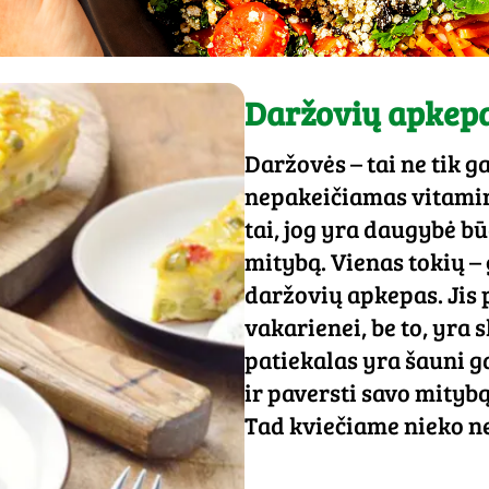
Daržovių apkep
Daržovės – tai ne tik g
nepakeičiamas vitaminų
tai, jog yra daugybė bū
mitybą. Vienas tokių –
daržovių apkepas. Jis p
vakarienei, be to, yra s
patiekalas yra šauni 
ir paversti savo mitybą
Tad kviečiame nieko ne