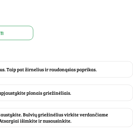
TI
s. Taip pat žirnelius ir raudonąsias paprikas.
upjaustykite plonais griežinėliais.
austykite. Bulvių griežinėlius virkite verdančiame
tsargiai išimkite ir nusausinkite.