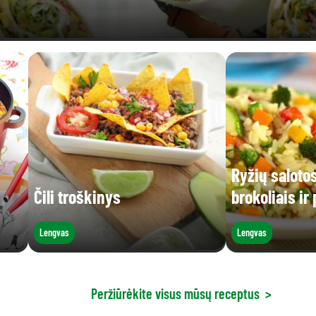
Ryžių saloto
Čili troškinys
brokoliais ir
Lengvas
Lengvas
Peržiūrėkite visus mūsų receptus
>