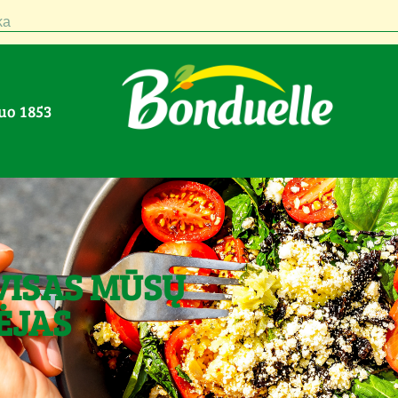
a
nuo 1853
VISAS MŪSŲ
ĖJAS