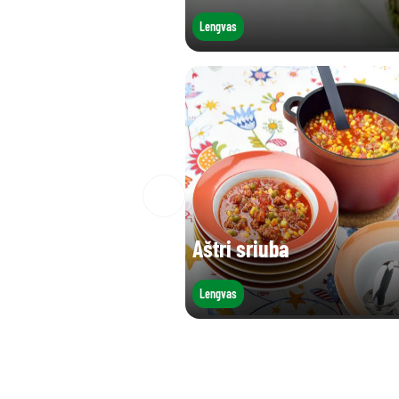
Lengvas
Aštri sriuba
Lengvas