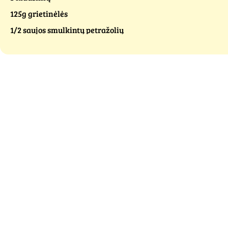
125g grietinėlės
1/2 saujos smulkintų petražolių