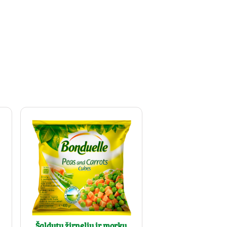
Šaldytų žirnelių ir morkų