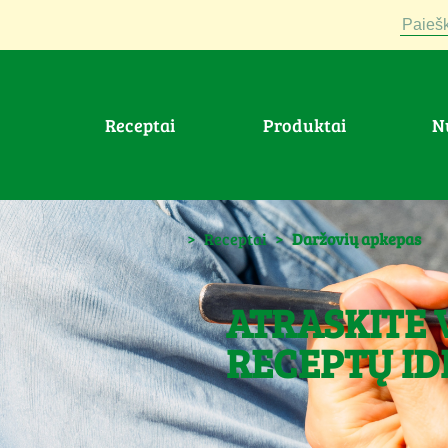
Paiešk
Receptai
Produktai
>
Receptai
>
Daržovių apkepas
ATRASKITE 
RECEPTŲ ID