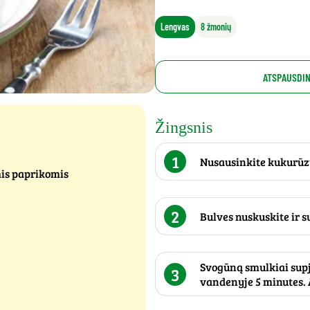
Lengvas
8 žmonių
ATSPAUSDIN
Žingsnis
1
Nusausinkite kukurūzu
mis paprikomis
2
Bulves nuskuskite ir s
Svogūną smulkiai supj
3
vandenyje 5 minutes. A