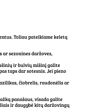
entus. Toliau pateikiame keletą
s ar sezonines daržoves,
šinių ir bulvių mišinį galite
as taps dar sotesnis. Jei pieno
zilikas, čiobrelis, raudonėlis ar
 kažką panašaus, visada galite
eliais ir daugybė kitų daržovingų