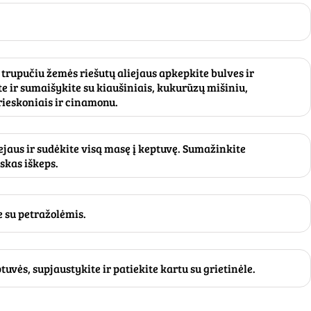
 trupučiu žemės riešutų aliejaus apkepkite bulves ir
e ir sumaišykite su kiaušiniais, kukurūzų mišiniu,
prieskoniais ir cinamonu.
liejaus ir sudėkite visą masę į keptuvę. Sumažinkite
iskas iškeps.
e su petražolėmis.
tuvės, supjaustykite ir patiekite kartu su grietinėle.