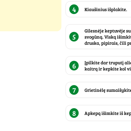
4
Kiaušinius išplakite.
Gilesnėje keptuvėje su
5
svogūną. Viską išimkit
druska, pipirais, čili 
Įpilkite dar truputį a
6
kaitrą ir kepkite kol v
7
Grietinėlę sumaišykit
8
Apkepą išimkite iš kep