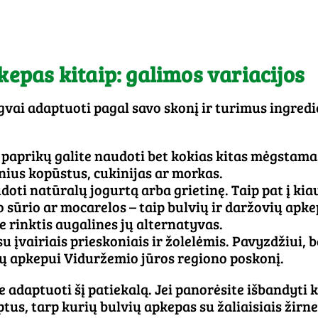
kepas kitaip: galimos variacijos
gvai adaptuoti pagal savo skonį ir turimus ingredi
r paprikų galite naudoti bet kokias kitas mėgstama
inius kopūstus, cukinijas ar morkas.
udoti natūralų jogurtą arba grietinę. Taip pat į kiau
 sūrio ar mocarelos – taip bulvių ir daržovių apkep
e rinktis augalines jų alternatyvas.
 įvairiais prieskoniais ir žolelėmis. Pavyzdžiui, ba
ų apkepui Viduržemio jūros regiono poskonį.
ite adaptuoti šį patiekalą. Jei panorėsite išbandyti
tus, tarp kurių bulvių apkepas su žaliaisiais žirn