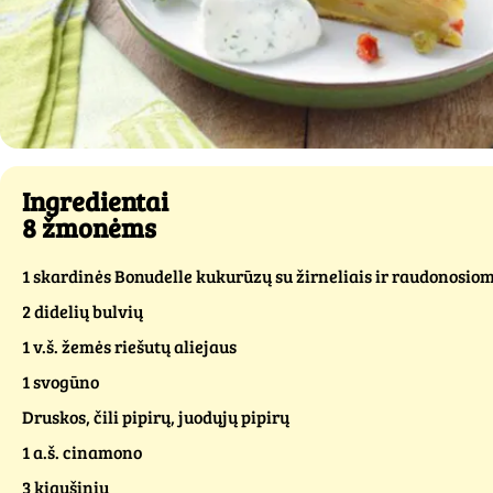
Ingredientai
8 žmonėms
1 skardinės Bonudelle kukurūzų su žirneliais ir raudonosio
2 didelių bulvių
1 v.š. žemės riešutų aliejaus
1 svogūno
Druskos, čili pipirų, juodųjų pipirų
1 a.š. cinamono
3 kiaušinių