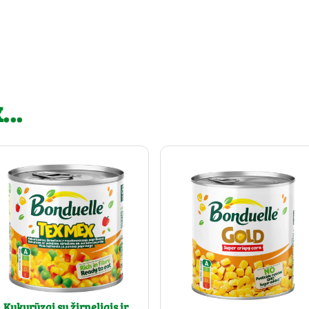
..
Kukurūzai su žirneliais ir