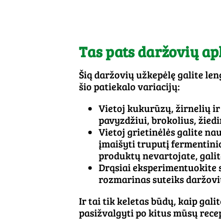
Tas pats daržovių ap
Šią daržovių užkepėlę galite len
šio patiekalo variacijų:
Vietoj kukurūzų, žirnelių i
pavyzdžiui, brokolius, žied
Vietoj grietinėlės galite na
įmaišyti truputį fermentinio
produktų nevartojate, galit
Drąsiai eksperimentuokite su
rozmarinas suteiks daržovi
Ir tai tik keletas būdų, kaip gal
pasižvalgyti po kitus mūsų recep