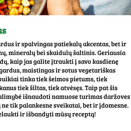
as
ardus ir spalvingas patiekalų akcentas, bet ir
, mineralų bei skaidulų šaltinis. Geriausia
dų, kaip jas galite įtraukti į savo kasdienę
 gardus, maistingas ir sotus vegetariškas
uikiai tinka tiek šeimos pietums, tiek
kanus tiek šiltas, tiek atvėsęs. Taip pat šis
galimybė išnaudoti namuose turimas daržoves
 ne tik palankesne sveikatai, bet ir įdomesne.
laukti ir išbandyti mūsų receptą!