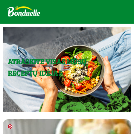
ATRASKITE VISAS MŪSŲ
RECEPTŲ IDĖJAS