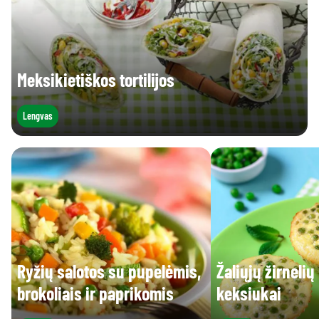
Meksikietiškos tortilijos
Lengvas
Ryžių salotos su pupelėmis,
Žaliųjų žirnelių
brokoliais ir paprikomis
keksiukai