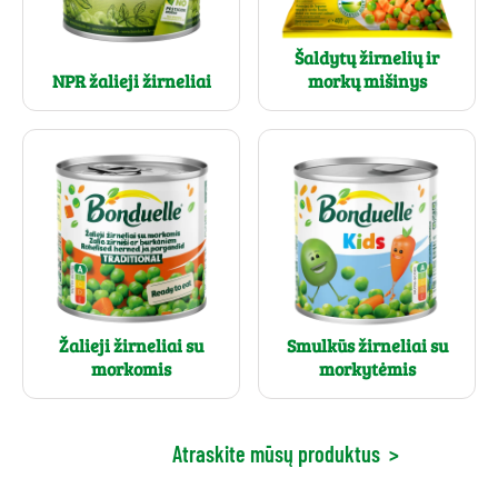
Šaldytų žirnelių ir
NPR žalieji žirneliai
morkų mišinys
Smulkūs žirneliai su
Žalieji žirneliai su
morkytėmis
morkomis
Atraskite mūsų produktus
>