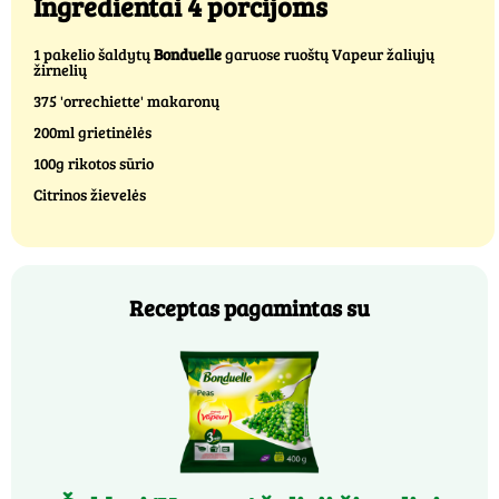
Ingredientai 4 porcijoms
1 pakelio šaldytų
Bonduelle
garuose ruoštų Vapeur žaliųjų
žirnelių
375 'orrechiette' makaronų
200ml grietinėlės
100g rikotos sūrio
Citrinos žievelės
Receptas pagamintas su