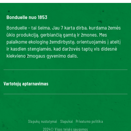
Bonduelle nuo 1853
Bonduelle – tai šeima. Jau 7 karta dirba, kurdama žemės
ūkio produkciją, gerbiančią gamtą ir žmones. Mes
palaikome ekologinę žemdirbystę, orientuojamės į ateitį
ir kasdien stengiamės, kad daržovės taptų vis didesnė
kiekvieno žmogaus gyvenimo dalis.
Vartotojų aptarnavimas
Kontaktai
DUK
Bonduelle Food Service
Skaitmeninis prieinamumas: neatitinka
Slapukų nustatymai
Slapukai
Privatumo politika
2024© Visos teisės saugomos