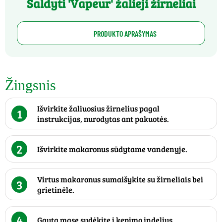
Šaldyti 'Vapeur' žalieji žirneliai
PRODUKTO APRAŠYMAS
Žingsnis
Išvirkite žaliuosius žirnelius pagal
1
instrukcijas, nurodytas ant pakuotės.
2
Išvirkite makaronus sūdytame vandenyje.
Virtus makaronus sumaišykite su žirneliais bei
3
grietinėle.
4
Gautą masę sudėkite į kepimo indelius.