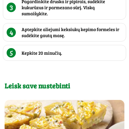
Pagardinkite druska ir pipirais, sudėkite
3
kukurūzus ir parmezano sūrį. Viską
sumaišykite.
Aptepkite aliejumi keksiukų kepimo formeles ir
4
sudėkite gautą masę.
5
Kepkite 20 minučių.
Leisk save nustebinti