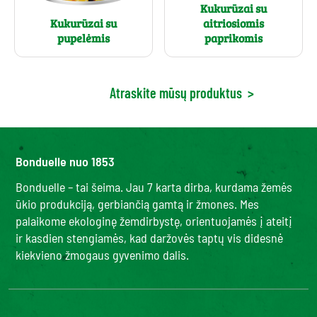
Kukurūzai su
Kukurūzai su
aitriosiomis
pupelėmis
paprikomis
Atraskite mūsų produktus
>
Bonduelle nuo 1853
Bonduelle – tai šeima. Jau 7 karta dirba, kurdama žemės
ūkio produkciją, gerbiančią gamtą ir žmones. Mes
palaikome ekologinę žemdirbystę, orientuojamės į ateitį
ir kasdien stengiamės, kad daržovės taptų vis didesnė
kiekvieno žmogaus gyvenimo dalis.