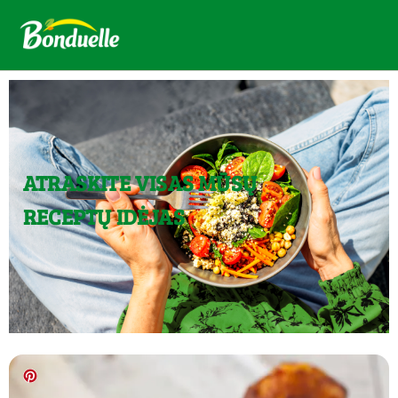
ATRASKITE VISAS MŪSŲ
RECEPTŲ IDĖJAS