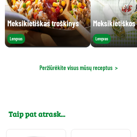
Meksikietiškas troškinys
Meksikietiškos t
Lengvas
Lengvas
Peržiūrėkite visus mūsų receptus
>
Taip pat atrask...