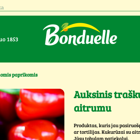
a
nuo 1853
siomis paprikomis
Auksinis traš
aitrumu
Produktas, kuris jau pasiruošę
ar tortilijas. Kukurūzai su ai
Jūsų tobulam patiekalui.