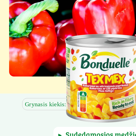
Grynasis kiekis: 165 g
Grynoji masė be 
sudedamosios medži
▶