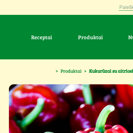
Paiešk
Receptai
Produktai
>
Produktai
>
Kukurūzai su aitrio