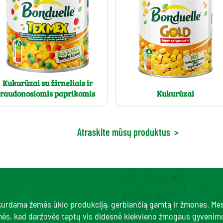
Kukurūzai su žirneliais ir
Kukurūzai
raudonosiomis paprikomis
Atraskite mūsų produktus
>
, kurdama žemės ūkio produkciją, gerbiančią gamtą ir žmones. Me
amės, kad daržovės taptų vis didesnė kiekvieno žmogaus gyvenimo