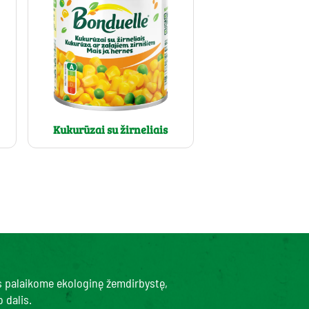
Kukurūzai su žirneliais
s palaikome ekologinę žemdirbystę,
 dalis.