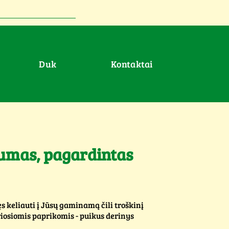
duk
Kontaktai
kumas, pagardintas
s keliauti į Jūsų gaminamą čili troškinį
triosiomis paprikomis - puikus derinys