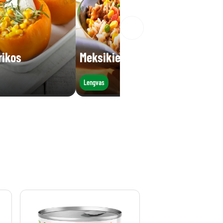
rikos
Meksikietiškas troškinys
Lengvas