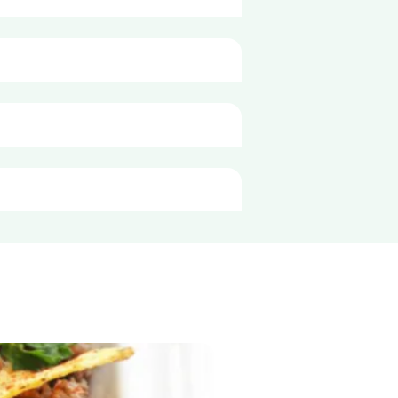
ulvių krakmolas, aitrioji paprika 
100g
319 kJ
. 
76 kcal
1 g
0,1 g
13 g
7,2 g
3 g
2,2 g