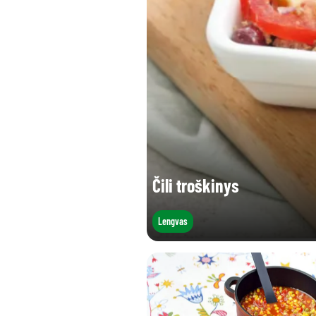
Druskos (g)
Čili troškinys
Lengvas