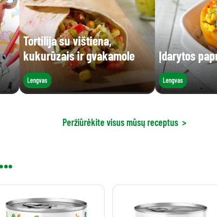
Tortilija su vištiena,
kukurūzais ir gvakamole
Įdarytos pap
Lengvas
Lengvas
Peržiūrėkite visus mūsų receptus
>
..