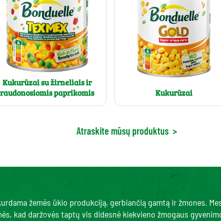
Kukurūzai su žirneliais ir
Kukurūzai
raudonosiomis paprikomis
Atraskite mūsų produktus
>
, kurdama žemės ūkio produkciją, gerbiančią gamtą ir žmones. Me
amės, kad daržovės taptų vis didesnė kiekvieno žmogaus gyvenimo