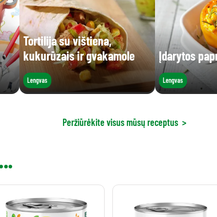
Tortilija su vištiena,
kukurūzais ir gvakamole
Įdarytos pap
Lengvas
Lengvas
Peržiūrėkite visus mūsų receptus
>
..