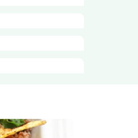
 rūgštis, atskyriklis: kalcio 
100g
371 kJ
. 
88 kcal
1,9 g
0,4 g
12 g
5,3 g
4,4 g
3,6 g