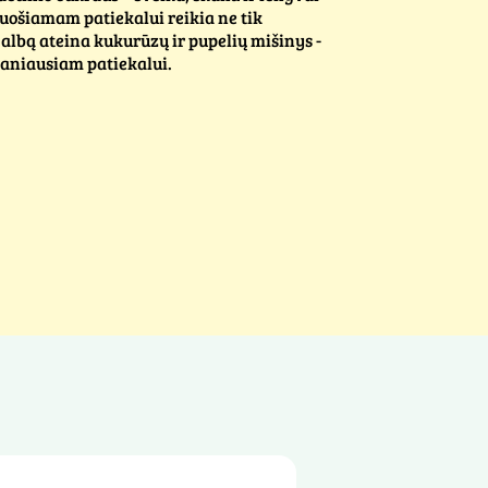
uošiamam patiekalui reikia ne tik
galbą ateina kukurūzų ir pupelių mišinys -
aniausiam patiekalui.