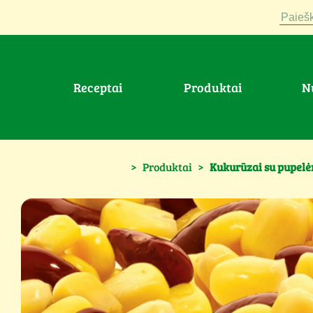
Paiešk
Receptai
Produktai
>
Produktai
>
Kukurūzai su pupelė