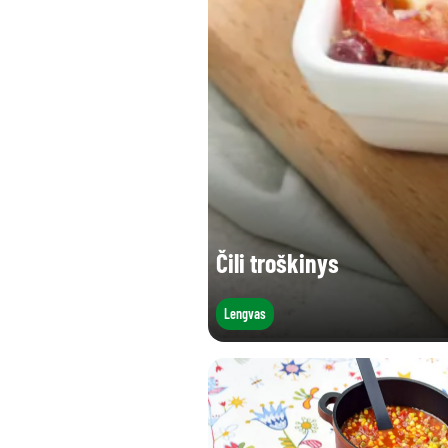
Druskos (g)
Čili troškinys
Lengvas