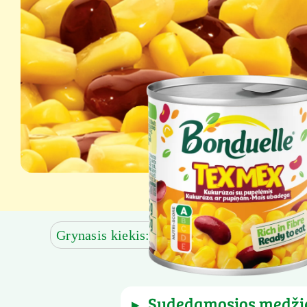
Grynasis kiekis: 170 g
Grynoji masė be 
sudedamosios medži
▶