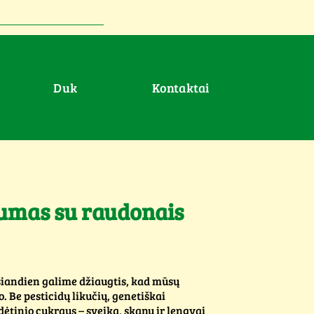
duk
Kontaktai
kumas su raudonais
iandien galime džiaugtis, kad mūsų
. Be pesticidų likučių, genetiškai
ėtinio cukraus – sveika, skanu ir lengvai