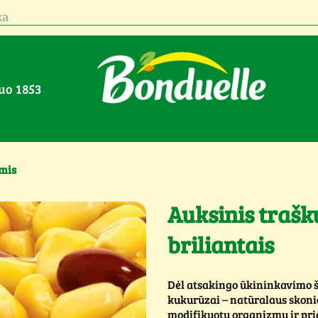
a
nuo 1853
mis
Auksinis traš
briliantais
Dėl atsakingo ūkininkavimo š
kukurūzai – natūralaus skonio
modifikuotų organizmų ir prid