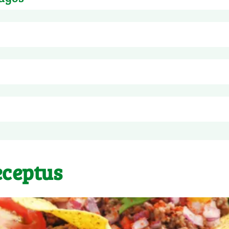
udonosios pupelės 11%), vanduo, druska, antioksidantas: askorbo
 sojos pėdsakų
. 
nimumo! Nusausinkite daržoves ir jomis galite mėgautis iškart
eceptus