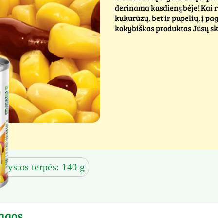
derinama kasdienybėje! Kai r
kukurūzų, bet ir pupelių, į pa
kokybiškas produktas Jūsų sk
skystos terpės: 140 g
agos