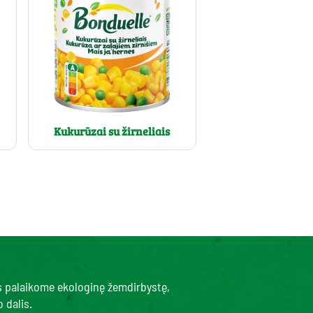
Kukurūzai su žirneliais
s palaikome ekologinę žemdirbystę,
 dalis.