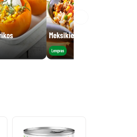
rikos
Meksikietiškas troškinys
Lengvas