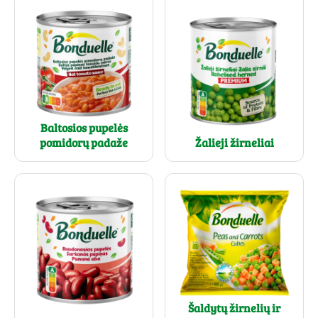
Baltosios pupelės
pomidorų padaže
Žalieji žirneliai
Šaldytų žirnelių ir