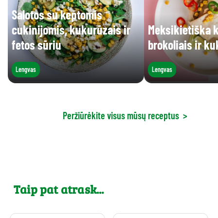
Salotos su keptomis
cukinijomis, kukurūzais ir
Meksikietiška k
fetos sūriu
brokoliais ir k
Lengvas
Lengvas
Peržiūrėkite visus mūsų receptus
>
Taip pat atrask...