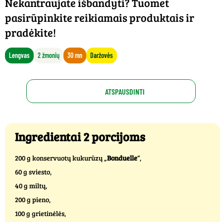
Nekantraujate išbandyti? Tuomet
pasirūpinkite reikiamais produktais ir
pradėkite!
Lengvas
2 žmonių
30 mn
Daržovės
ATSPAUSDINTI
Ingredientai 2 porcijoms
200 g konservuotų kukurūzų „
Bonduelle
“,
60 g sviesto,
40 g miltų,
200 g pieno,
100 g grietinėlės,