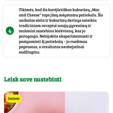
Tikimės, kad šis korėjietiškas kukurūzų „Mac
and Cheese“ taps jūsų mėgstamu patiekalu. Šis
unikalus sūrio ir kukurūzų derinys suteikia
tradiciniam receptui naują gyvenimą ir
4
maloniai nustebina kiekvieną, kas jo
paragauja. Nebijokite eksperimentuoti ir
pasigaminti šį patiekalą – jo ruošimas
paprastas, o rezultatas neabejotinai
nudžiugins.
Leisk save nustebinti
Daržovės