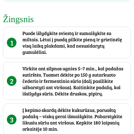
Žingsnis
Puode išlydykite sviestą ir sumaišykite su
miltais. Lėtai į puodą pilkite pieną ir grietinėlę
1
visą laiką plakdami, kad nesusidarytų
gumulėliai.
Virkite ant silpnos ugnies 5–7 min., kol padažas
sutirštės. Tuomet dėkite po 150 g sutarkuoto
2
čederio ir fermentinio sūrio (dalį pasilikite
užbarstyti ant viršaus). Kaitinkite padažą, kol
išsilydys sūris. Dėkite druskos, pipirų.
Į kepimo skardą dėkite kukurūzus, paruoštą
padažą – viską gerai išmaišykite. Pabarstykite
3
likusiu sūriu ant viršaus. Kepkite 180 laipsnių
orkaitėje 10 min.