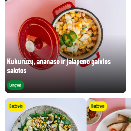
Kukurūzų, ananaso ir jalapeno gaivios
salotos
Lengvas
Daržovės
Daržovės