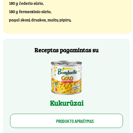
180 g čederio sūrio,
180 g fermentinio sūrio,
pagal skonį druskos, maltų pipirų.
Receptas pagamintas su
Kukurūzai
PRODUKTO APRAŠYMAS