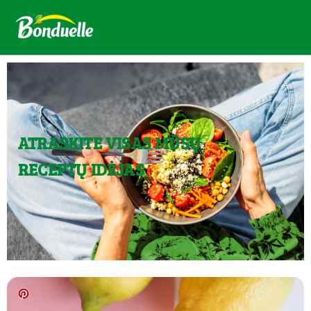
ATRASKITE VISAS MŪSŲ
RECEPTŲ IDĖJAS