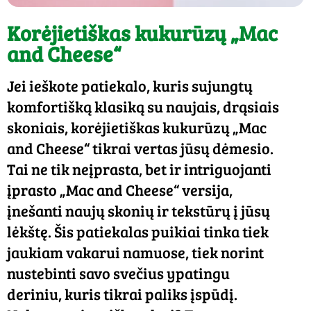
Korėjietiškas kukurūzų „Mac
and Cheese“
Jei ieškote patiekalo, kuris sujungtų
komfortišką klasiką su naujais, drąsiais
skoniais, korėjietiškas kukurūzų „Mac
and Cheese“ tikrai vertas jūsų dėmesio.
Tai ne tik neįprasta, bet ir intriguojanti
įprasto „Mac and Cheese“ versija,
įnešanti naujų skonių ir tekstūrų į jūsų
lėkštę. Šis patiekalas puikiai tinka tiek
jaukiam vakarui namuose, tiek norint
nustebinti savo svečius ypatingu
deriniu, kuris tikrai paliks įspūdį.