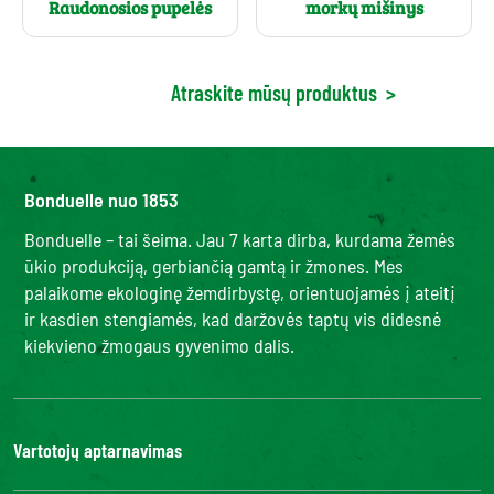
Raudonosios pupelės
morkų mišinys
Atraskite mūsų produktus
>
Bonduelle nuo 1853
Bonduelle – tai šeima. Jau 7 karta dirba, kurdama žemės
ūkio produkciją, gerbiančią gamtą ir žmones. Mes
palaikome ekologinę žemdirbystę, orientuojamės į ateitį
ir kasdien stengiamės, kad daržovės taptų vis didesnė
kiekvieno žmogaus gyvenimo dalis.
Vartotojų aptarnavimas
Kontaktai