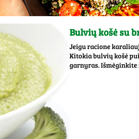
Bulvių košė su b
Jeigu racione karaliauj
Kitokia bulvių košė pui
garnyras. Išmėginkite i