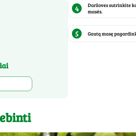
Daržoves sutrinkite ka
4
masės.
5
Gautą masę pagardinkit
iai
ebinti