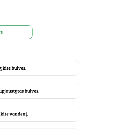
TI
ykite bulves.
supjaustytas bulves.
lkite vandenį.