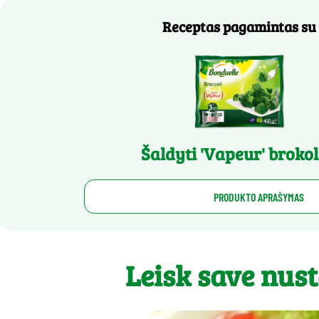
Receptas pagamintas su
Šaldyti 'Vapeur' brokol
PRODUKTO APRAŠYMAS
Leisk save nust