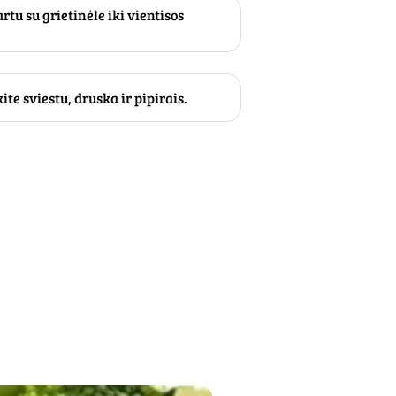
rtu su grietinėle iki vientisos
e sviestu, druska ir pipirais.