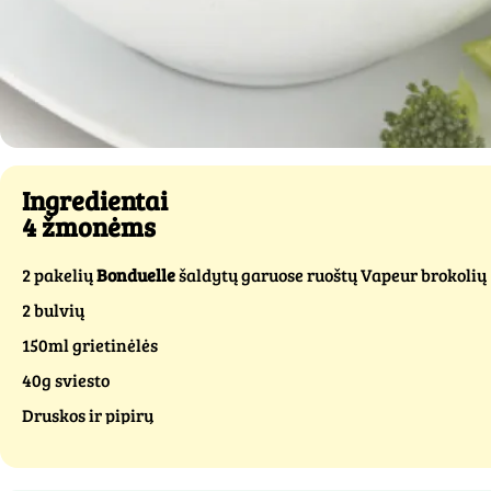
Ingredientai
4 žmonėms
2 pakelių
Bonduelle
šaldytų garuose ruoštų Vapeur brokolių
2 bulvių
150ml grietinėlės
40g sviesto
Druskos ir pipirų