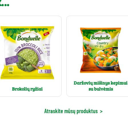
..
Daržovių mišinys kepimui
Brokolių ryžiai
su bulvėmis
Atraskite mūsų produktus
>