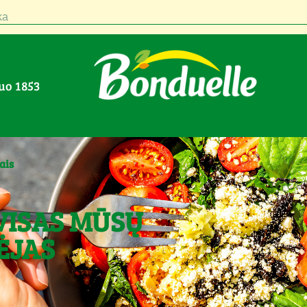
a
nuo 1853
ais
VISAS MŪSŲ
ĖJAS