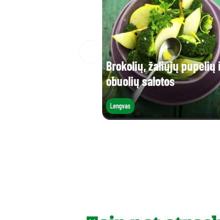
Brokolių, žaliųjų pupelių 
obuolių salotos
Lengvas