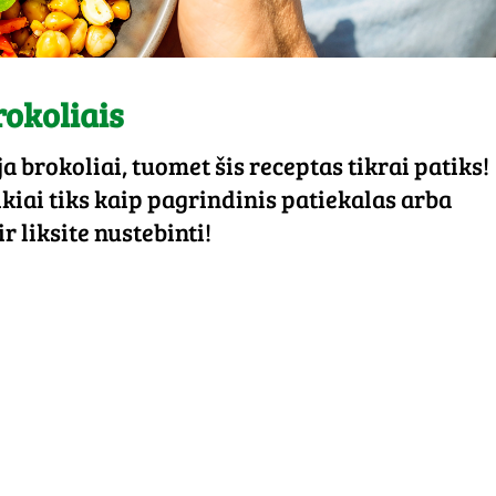
rokoliais
a brokoliai, tuomet šis receptas tikrai patiks!
kiai tiks kaip pagrindinis patiekalas arba
r liksite nustebinti!