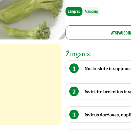
Lengvas
4 žmonių
ATSPAUSDIN
Žingsnis
1
Nuskuskite ir supjaust
2
Išvirkite brokolius ir 
3
Išvirus daržoves, nupi