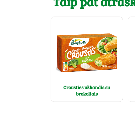
Taip pat atrask.
Crousties užkandis su
brokoliais