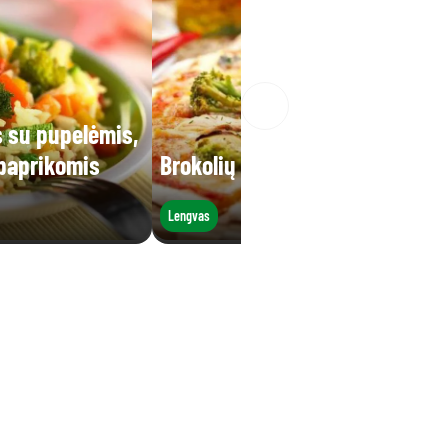
s su pupelėmis,
 paprikomis
Brokolių pica
Lengvas