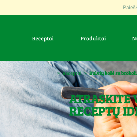
Paiešk
Receptai
Produktai
>
Receptai
>
Bulvių košė su brokoli
ATRASKITE 
RECEPTŲ ID