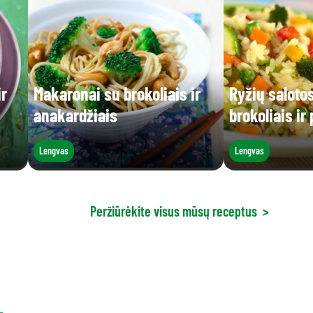
ir
Makaronai su brokoliais ir
Ryžių saloto
anakardžiais
brokoliais ir
Lengvas
Lengvas
Peržiūrėkite visus mūsų receptus
>