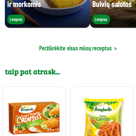
ir morkomis
Bulvių salotos
Lengvas
Lengvas
Peržiūrėkite visus mūsų receptus
>
taip pat atrask...