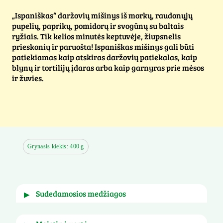
„Ispaniškas“ daržovių mišinys iš morkų, raudonųjų
pupelių, paprikų, pomidorų ir svogūnų su baltais
ryžiais. Tik kelios minutės keptuvėje, žiupsnelis
prieskonių ir paruošta! Ispaniškas mišinys gali būti
patiekiamas kaip atskiras daržovių patiekalas, kaip
blynų ir tortilijų įdaras arba kaip garnyras prie mėsos
ir žuvies.
Grynasis kiekis: 400 g
sudedamosios medžiagos
▶
Oranžinės ir geltonos morkos (25%), ryžiai (25%), 