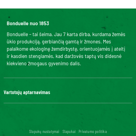
Bonduelle nuo 1853
Bonduelle – tai šeima. Jau 7 karta dirba, kurdama žemės
ūkio produkciją, gerbiančią gamtą ir žmones. Mes
palaikome ekologinę žemdirbystę, orientuojamės į ateitį
ir kasdien stengiamės, kad daržovės taptų vis didesnė
kiekvieno žmogaus gyvenimo dalis.
Vartotojų aptarnavimas
Kontaktai
DUK
Bonduelle Food Service
Skaitmeninis prieinamumas: neatitinka
Slapukų nustatymai
Slapukai
Privatumo politika