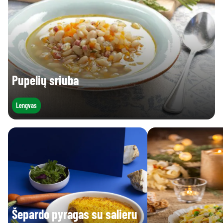
Pupelių sriuba
Lengvas
Šepardo pyragas su salieru