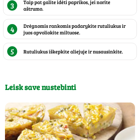
Taip pat galite idėti paprikos, jei norite
3
aštrumo.
Drėgnomis rankomis padarykite rutuliukus ir
4
juos apvoliokite miltuose.
5
Rutuliukus iškepkite aliejuje ir nusausinkite.
Leisk save nustebinti