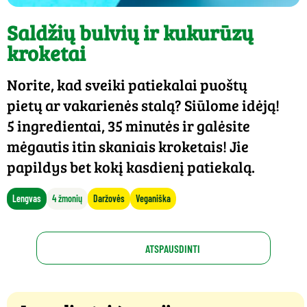
Saldžių bulvių ir kukurūzų
kroketai
Norite, kad sveiki patiekalai puoštų
pietų ar vakarienės stalą? Siūlome idėją!
5 ingredientai, 35 minutės ir galėsite
mėgautis itin skaniais kroketais! Jie
papildys bet kokį kasdienį patiekalą.
Lengvas
4 žmonių
Daržovės
Veganiška
ATSPAUSDINTI