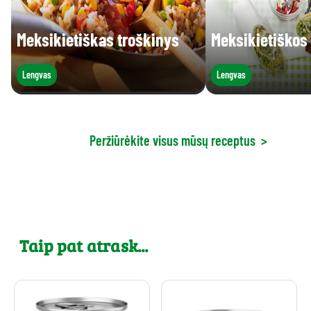
Meksikietiškas troškinys
Meksikietiškos t
Lengvas
Lengvas
Peržiūrėkite visus mūsų receptus
>
Taip pat atrask...