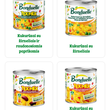
Kukurūzai su
žirneliais ir
raudonosiomis
Kukurūzai su
paprikomis
žirneliais
Kukurūzai su