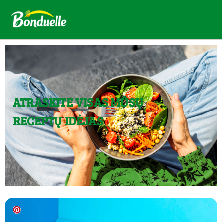
ATRASKITE VISAS MŪSŲ
RECEPTŲ IDĖJAS