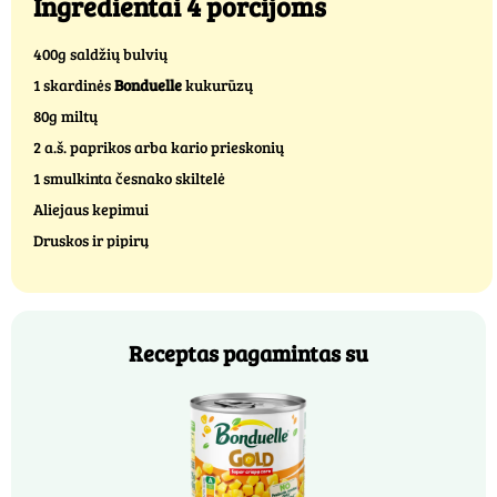
Ingredientai 4 porcijoms
400g saldžių bulvių
1 skardinės
Bonduelle
kukurūzų
80g miltų
2 a.š. paprikos arba kario prieskonių
1 smulkinta česnako skiltelė
Aliejaus kepimui
Druskos ir pipirų
Receptas pagamintas su