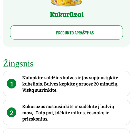
Kukurūzai
PRODUKTO APRAŠYMAS
Žingsnis
Nulupkite saldžias bulves ir jas supjaustykite
1
kubeliais. Bulves kepkite garuose 20 minučių.
Viską sutrinkite.
Kukurūzus nusausinkite ir sudėkite į bulvių
2
masę. Taip pat, įdėkite miltus, česnaką ir
prieskonius.