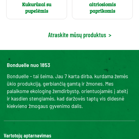
Kukurūzai su
aitriosiomis
pupelėmis
paprikomis
Atraskite mūsų produktus
>
Bonduelle nuo 1853
Bonduelle – tai šeima. Jau 7 karta dirba, kurdama žemės
ūkio produkciją, gerbiančią gamtą ir žmones. Mes
palaikome ekologinę žemdirbystę, orientuojamės į ateitį
ir kasdien stengiamės, kad daržovės taptų vis didesnė
kiekvieno žmogaus gyvenimo dalis.
Vartotojų aptarnavimas