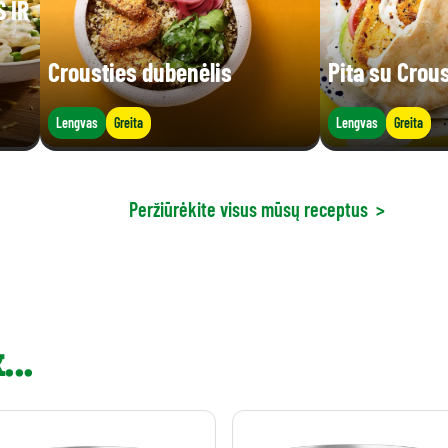
 IR
Crousties dubenėlis
Pita su Crou
Lengvas
Greita
Lengvas
Greita
Peržiūrėkite visus mūsų receptus
>
..