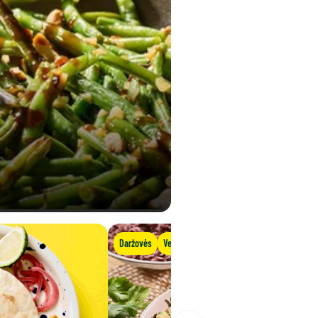
Daržovės
Veganiška