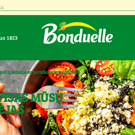
a
nuo 1853
elių salotos su persikais ir migdolais
VISAS MŪSŲ
ĖJAS