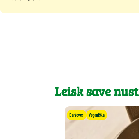
Leisk save nust
Daržovės
Veganiška