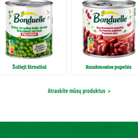
Žalieji žirneliai
Raudonosios pupelės
Atraskite mūsų produktus
>