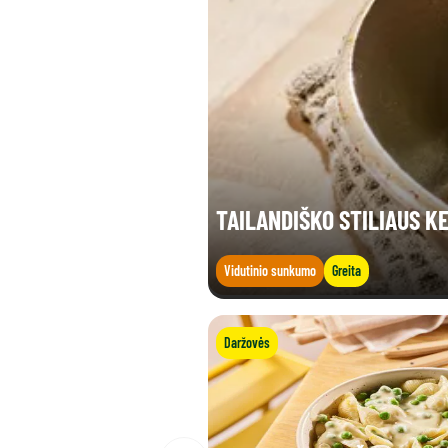
TAILANDIŠKO STILIAUS K
Vidutinio sunkumo
Greita
Daržovės