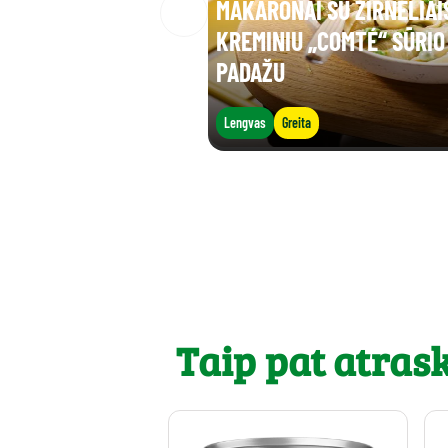
MAKARONAI SU ŽIRNELIAIS
KREMINIU „COMTÉ“ SŪRIO
PADAŽU
Lengvas
Greita
Taip pat atrask.