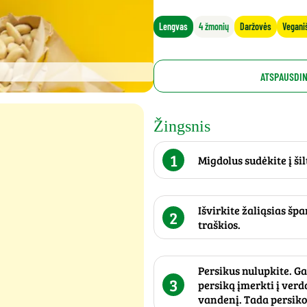
Lengvas
4 žmonių
Daržovės
Vegani
ATSPAUSDIN
Žingsnis
1
Migdolus sudėkite į šil
Išvirkite žaliąsias špa
2
traškios.
Persikus nulupkite. Gal
3
persiką įmerkti į verd
vandenį. Tada persiko 