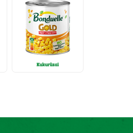
Kukurūzai