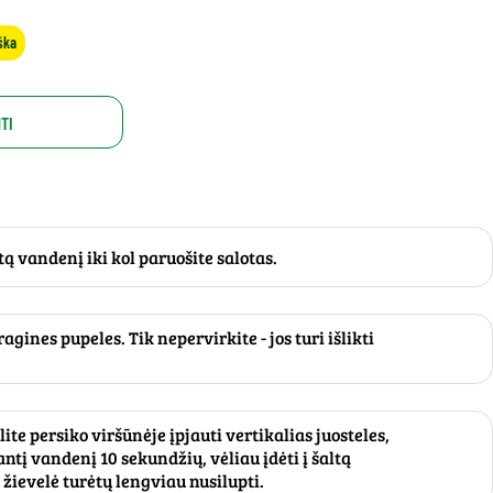
ška
TI
tą vandenį iki kol paruošite salotas.
ragines pupeles. Tik nepervirkite - jos turi išlikti
ite persiko viršūnėje įpjauti vertikalias juosteles,
antį vandenį 10 sekundžių, vėliau įdėti į šaltą
žievelė turėtų lengviau nusilupti.