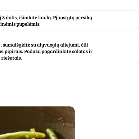
 8 dalis, išimkite kaulą. Pjaustytą persiką
ginėmis pupelėmis.
, sumaišykite su alyvuogių aliejumi, čili
ei pipirais. Padažu pagardinkite salotas ir
riešutais.