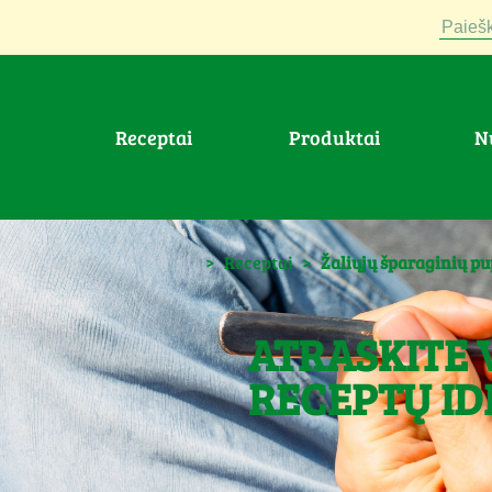
Paiešk
Receptai
Produktai
>
Receptai
>
Žaliųjų šparaginių pup
ATRASKITE 
RECEPTŲ ID