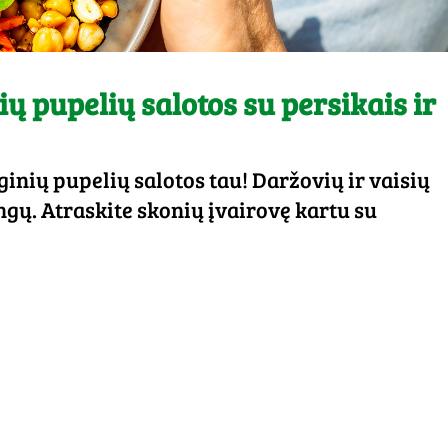
ių pupelių salotos su persikais ir
ginių pupelių salotos tau! Daržovių ir vaisių
ngų. Atraskite skonių įvairovę kartu su