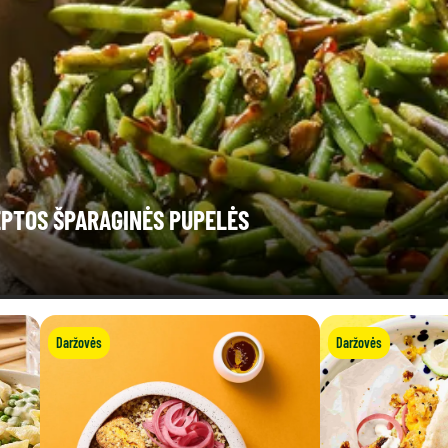
EPTOS ŠPARAGINĖS PUPELĖS
Daržovės
Daržovės