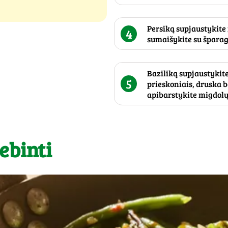
Persiką supjaustykite į
4
sumaišykite su špara
Baziliką supjaustykite
5
prieskoniais, druska b
apibarstykite migdolų 
ebinti