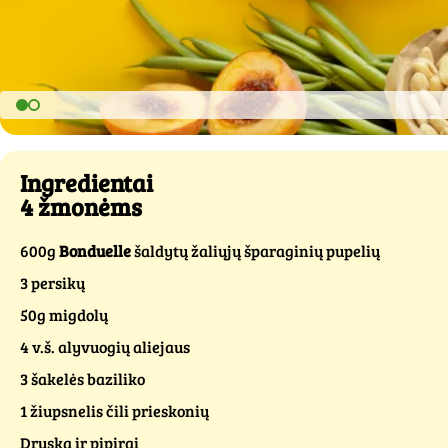
Ingredientai
4 žmonėms
600g
Bonduelle
šaldytų žaliųjų šparaginių pupelių
3 persikų
50g migdolų
4 v.š. alyvuogių aliejaus
3 šakelės baziliko
1 žiupsnelis čili prieskonių
Druska ir pipirai