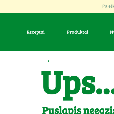
Paiešk
Receptai
Produktai
>
Ups..
Puslapis neegzi