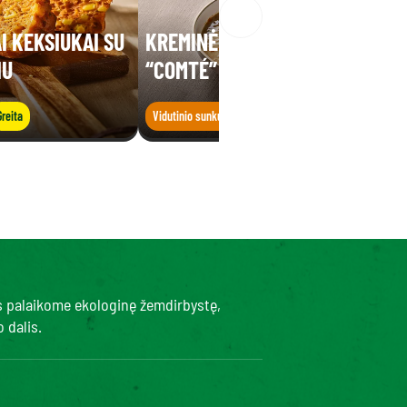
I KEKSIUKAI SU
KREMINĖ LĘŠIŲ SRIUBA SU
IU
“COMTÉ” SŪRIU
Greita
Vidutinio sunkumo
Greita
s palaikome ekologinę žemdirbystę,
 dalis.