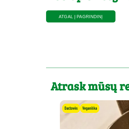
ATGAL Į PAGRINDINĮ
Atrask mūsų r
Daržovės
Veganiška