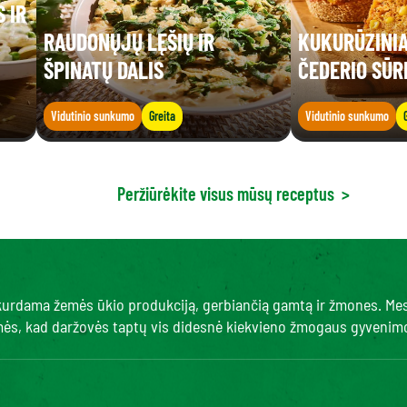
 IR
RAUDONŲJŲ LĘŠIŲ IR
KUKURŪZINIA
ŠPINATŲ DALIS
ČEDERIO SŪR
Vidutinio sunkumo
Greita
Vidutinio sunkumo
Peržiūrėkite visus mūsų receptus
>
, kurdama žemės ūkio produkciją, gerbiančią gamtą ir žmones. Me
amės, kad daržovės taptų vis didesnė kiekvieno žmogaus gyvenimo