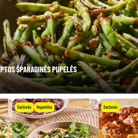
EPTOS ŠPARAGINĖS PUPELĖS
Daržovės
Veganiška
Daržovės