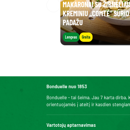
MAKARONAI SU ŽIRNELIAIS
KREMINIU „COMTÉ“ SŪRIO
PADAŽU
Lengvas
Greita
Bonduelle nuo 1853
Bonduelle – tai šeima. Jau 7 karta dirba
orientuojamės į ateitį ir kasdien stengi
Vartotojų aptarnavimas