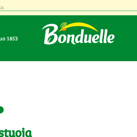
a
nuo 1853
.
stuoja