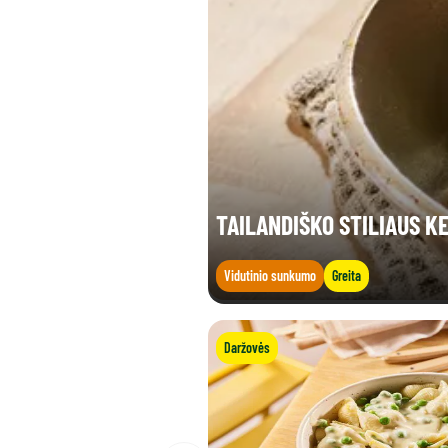
TAILANDIŠKO STILIAUS K
Vidutinio sunkumo
Greita
Daržovės