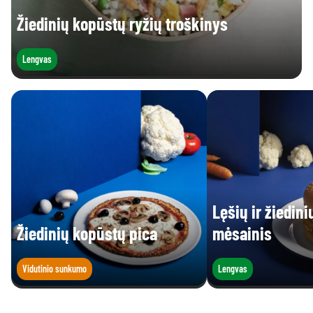
Žiedinių kopūstų ryžių troškinys
Lengvas
Lęšių ir žiedin
Žiedinių kopūstų pica
mėsainis
Vidutinio sunkumo
Lengvas