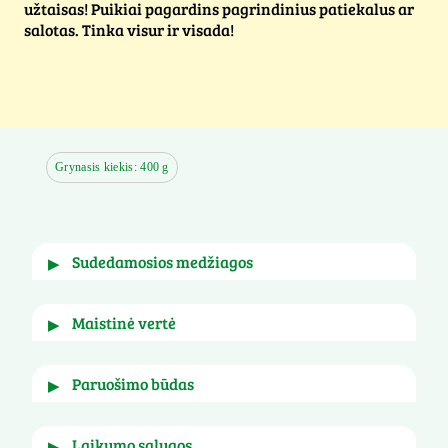
užtaisas! Puikiai pagardins pagrindinius patiekalus ar
salotas. Tinka visur ir visada!
Grynasis kiekis: 400 g
sudedamosios medžiagos
▶
Žiediniai kopūstai (40%), brokoliai (30%), morkos 
maistinė vertė
▶
(30%)
 Sudėtyje gali būti 
salierai
. 
paruošimo būdas
▶
100g
 Suberkite Bonduelle daržovių pakuotės turinį 
Energija (kJ)
116 kJ
laikymo sąlygos
▶