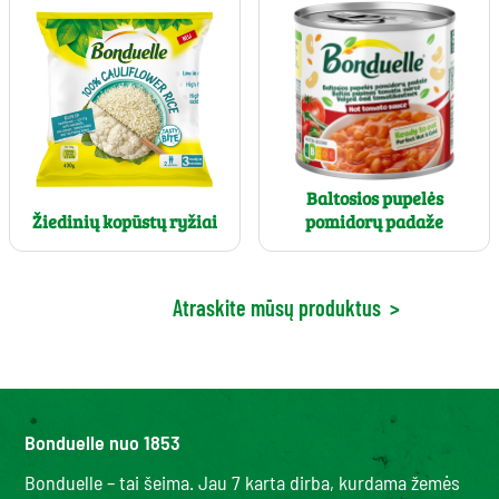
Baltosios pupelės
Žiedinių kopūstų ryžiai
pomidorų padaže
Atraskite mūsų produktus
>
Bonduelle nuo 1853
Bonduelle – tai šeima. Jau 7 karta dirba, kurdama žemės