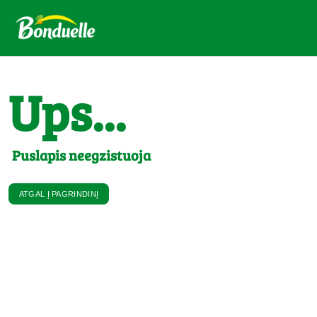
Ups...
Puslapis neegzistuoja
ATGAL Į PAGRINDINĮ