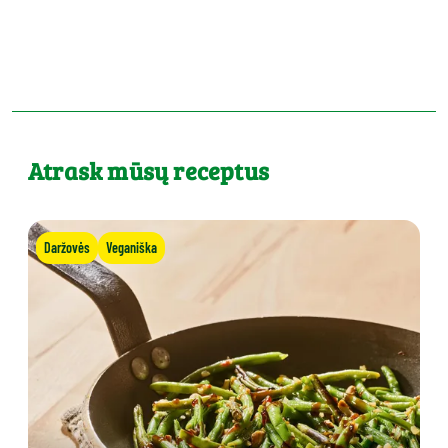
Atrask mūsų receptus
Daržovės
Veganiška