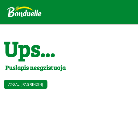
Ups...
Puslapis neegzistuoja
ATGAL Į PAGRINDINĮ