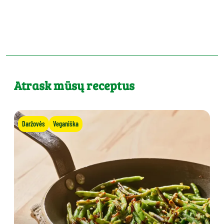
Atrask mūsų receptus
Daržovės
Veganiška