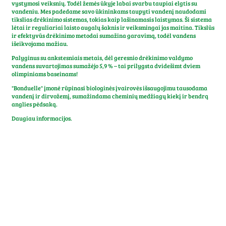
vystymosi veiksnių. Todėl žemės ūkyje labai svarbu taupiai elgtis su
vandeniu. Mes padedame savo ūkininkams taupyti vandenį naudodami
tikslias drėkinimo sistemas, tokias kaip lašinamasis laistymas. Ši sistema
lėtai ir reguliariai laisto augalų šaknis ir veiksmingai jas maitina. Tikslūs
ir efektyvūs drėkinimo metodai sumažina garavimą, todėl vandens
išeikvojama mažiau.
Palyginus su ankstesniais metais, dėl geresnio drėkinimo valdymo
vandens suvartojimas sumažėjo 5,9 % – tai prilygsta dvidešimt dviem
olimpiniams baseinams!
"Bonduelle" įmonė rūpinasi biologinės įvairovės išsaugojimu tausodama
vandenį ir dirvožemį, sumažindama cheminių medžiagų kiekį ir bendrą
anglies pėdsaką.
Daugiau informacijos.