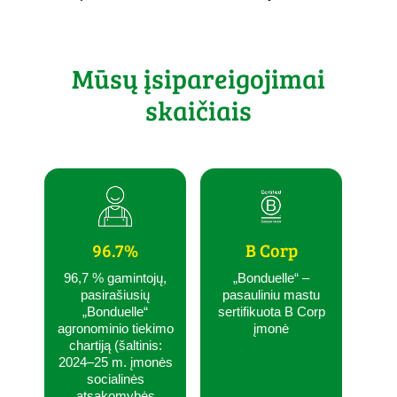
Mūsų įsipareigojimai
skaičiais
96.7%
B Corp
96,7 % gamintojų,
„Bonduelle“ –
pasirašiusių
pasauliniu mastu
„Bonduelle“
sertifikuota B Corp
agronominio tiekimo
įmonė
chartiją (šaltinis:
2024–25 m. įmonės
socialinės
atsakomybės