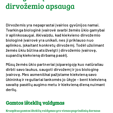
dirvožemio apsauga
Dirvožemis yra nepaprastai įvairios gyvūnijos namai.
Tvarkinga biologinė įvairovė svarbi žemės ūkio gamybai
ir aplinkosaugai. Akivaizdu, kad kiekvieno dirvožemio
biologinė įvairovė yra unikali, nes ji priklauso nuo
aplinkos, įskaitant konkretų dirvožemį. Todėl užsiimant
žemės ūkiu būtina atsižvelgti į dirvožemio įvairovę,
supančią kiekvieną dirbamą pasėlį.
Mūsų žemės ūkio partneriai įsipareigoję kuo natūraliau
dirbti savo laukus, saugoti dirvožemį ir jos biologinę
įvairovę. Mes asmeniškai pažįstame kiekvieną savo
ūkininką ir reguliariai lankomės jo ūkyje – bent kiekvieną
savaitę pasėlių augimo metu ir kiekvieną dieną nuimant
derlių.
Gamtos išteklių valdymas
Kruopštus gamtos išteklių valdymas yra vienas pagrindinių darnaus