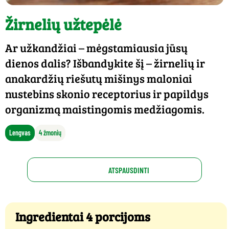
Žirnelių užtepėlė
Ar užkandžiai – mėgstamiausia jūsų
dienos dalis? Išbandykite šį – žirnelių ir
anakardžių riešutų mišinys maloniai
nustebins skonio receptorius ir papildys
organizmą maistingomis medžiagomis.
Lengvas
4 žmonių
ATSPAUSDINTI
Ingredientai 4 porcijoms