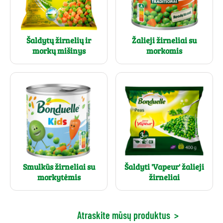
Šaldytų žirnelių ir
Žalieji žirneliai su
morkų mišinys
morkomis
Smulkūs žirneliai su
Šaldyti 'Vapeur' žalieji
morkytėmis
žirneliai
Atraskite mūsų produktus
>