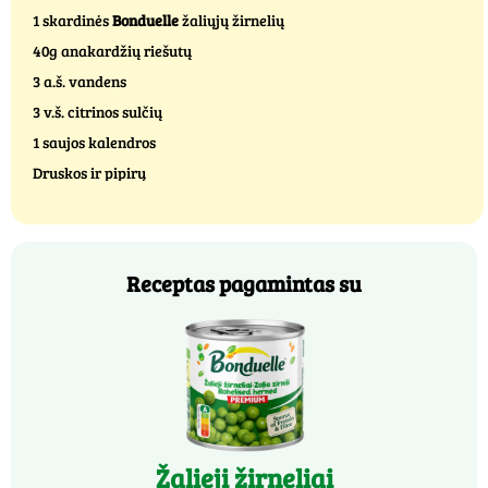
1 skardinės
Bonduelle
žaliųjų žirnelių
40g anakardžių riešutų
3 a.š. vandens
3 v.š. citrinos sulčių
1 saujos kalendros
Druskos ir pipirų
Receptas pagamintas su
Žalieji žirneliai