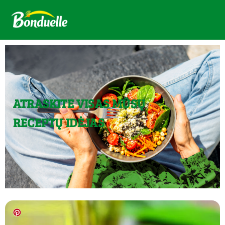
ATRASKITE VISAS MŪSŲ
RECEPTŲ IDĖJAS