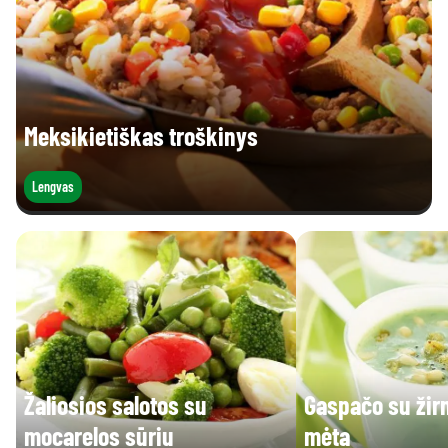
Meksikietiškas troškinys
Lengvas
Žaliosios salotos su
Gaspačo su žirn
mocarelos sūriu
mėta