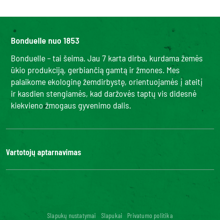
Bonduelle nuo 1853
Bonduelle – tai šeima. Jau 7 karta dirba, kurdama žemės
ūkio produkciją, gerbiančią gamtą ir žmones. Mes
palaikome ekologinę žemdirbystę, orientuojamės į ateitį
ir kasdien stengiamės, kad daržovės taptų vis didesnė
kiekvieno žmogaus gyvenimo dalis.
Vartotojų aptarnavimas
Kontaktai
DUK
Bonduelle Food Service
Skaitmeninis prieinamumas: neatitinka
Slapukų nustatymai
Slapukai
Privatumo politika