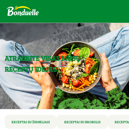
ATRASKITE VISAS MŪSŲ
RECEPTŲ IDĖJAS
RECEPTAI SU ŽIRNELIAIS
RECEPTAI SU BROKOLIS
RECEPTA