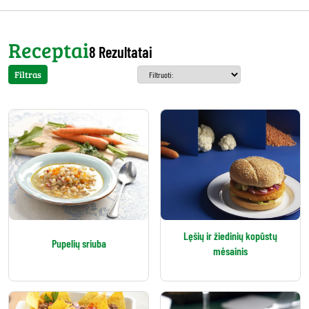
Receptai
8 Rezultatai
Filtras
Lęšių ir žiedinių kopūstų
Pupelių sriuba
mėsainis