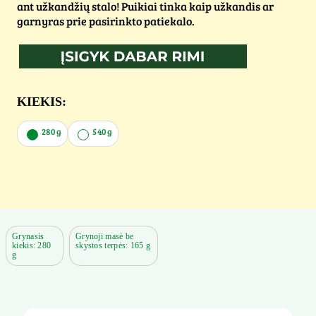
ant užkandžių stalo! Puikiai tinka kaip užkandis ar
garnyras prie pasirinkto patiekalo.
KIEKIS:
280 g
540 g
Grynasis
Grynoji masė be
kiekis: 280
skystos terpės: 165 g
g