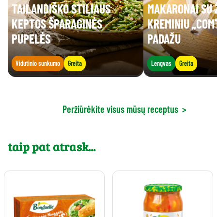
TAILANDIŠKO STILIAUS
MAKARONAI SU Ž
KEPTOS ŠPARAGINĖS
KREMINIU „COM
PUPELĖS
PADAŽU
Vidutinio sunkumo
Greita
Lengvas
Greita
Peržiūrėkite visus mūsų receptus
>
taip pat atrask...