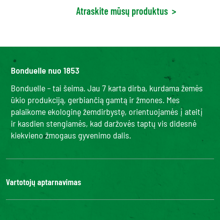
Atraskite mūsų produktus
>
Bonduelle nuo 1853
Bonduelle – tai šeima. Jau 7 karta dirba, kurdama žemės
ūkio produkciją, gerbiančią gamtą ir žmones. Mes
palaikome ekologinę žemdirbystę, orientuojamės į ateitį
ir kasdien stengiamės, kad daržovės taptų vis didesnė
kiekvieno žmogaus gyvenimo dalis.
Vartotojų aptarnavimas
Kontaktai
DUK