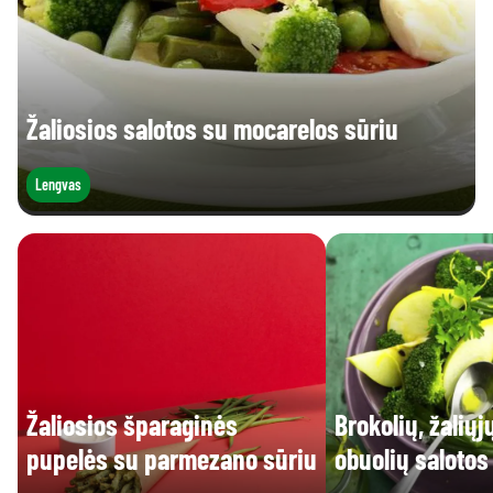
Žaliosios salotos su mocarelos sūriu
Lengvas
Žaliosios šparaginės
Brokolių, žaliųj
pupelės su parmezano sūriu
obuolių salotos