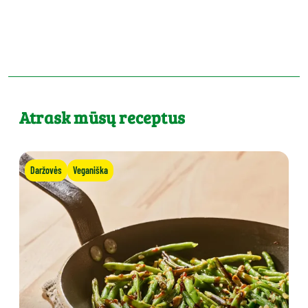
Atrask mūsų receptus
Daržovės
Veganiška