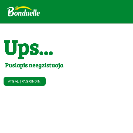
Ups...
Puslapis neegzistuoja
ATGAL Į PAGRINDINĮ