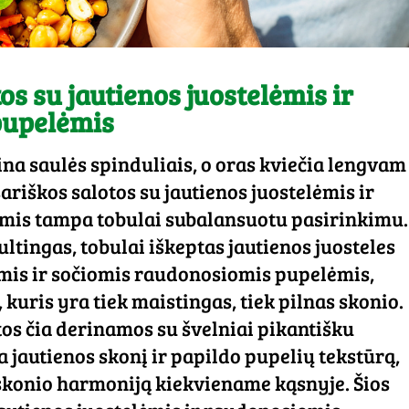
os su jautienos juostelėmis ir
pupelėmis
ina saulės spinduliais, o oras kviečia lengvam
ariškos salotos su jautienos juostelėmis ir
is tampa tobulai subalansuotu pasirinkimu.
ultingas, tobulai iškeptas jautienos juosteles
mis ir sočiomis raudonosiomis pupelėmis,
kuris yra tiek maistingas, tiek pilnas skonio.
tos čia derinamos su švelniai pikantišku
 jautienos skonį ir papildo pupelių tekstūrą,
konio harmoniją kiekviename kąsnyje. Šios