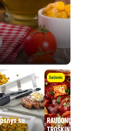
Daržovės
epsnys su
RAUDONŲJŲ PUPELIŲ
TROŠKINYS SU KEPTA FETA