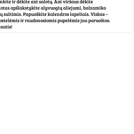
kite ir dėkite ant salotų. Ant viršaus dėkite
alotas apšlakstykite alyvuogių aliejumi, balzamiko
nų sultimis. Papuoškite kalendros lapeliais. Viskas –
uostelėmis ir raudonosiomis pupelėmis jau paruoštos.
autis!