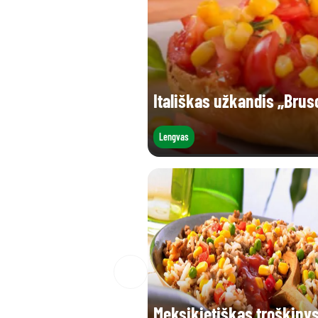
Itališkas užkandis „Brus
Lengvas
Meksikietiškas troškiny