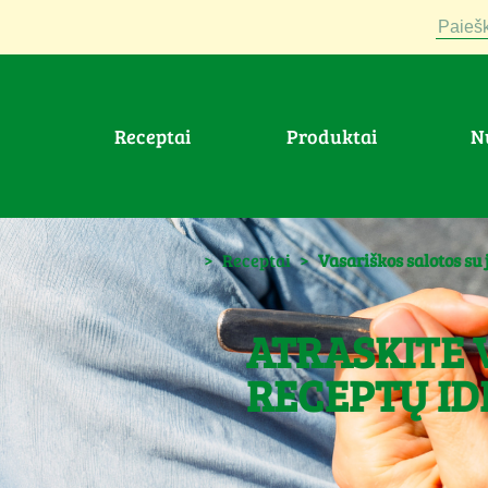
Paiešk
Receptai
Produktai
>
Receptai
>
Vasariškos salotos su
ATRASKITE 
RECEPTŲ ID