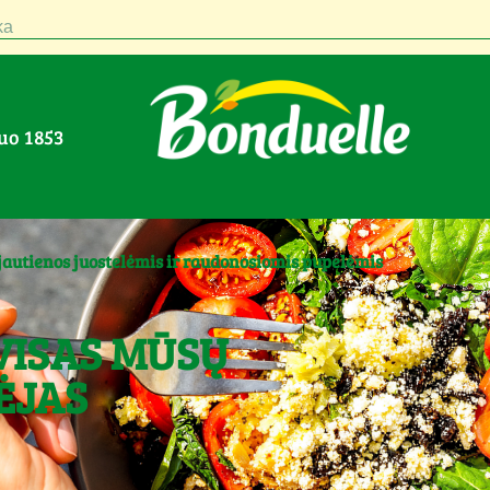
a
nuo 1853
 jautienos juostelėmis ir raudonosiomis pupelėmis
VISAS MŪSŲ
ĖJAS