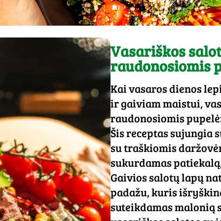
Vasariškos salot
raudonosiomis 
Kai vasaros dienos lep
ir gaiviam maistui, vas
raudonosiomis pupelėm
Šis receptas sujungia s
su traškiomis daržovė
sukurdamas patiekalą, 
Gaivios salotų lapų na
padažu, kuris išryškina
suteikdamas malonią s