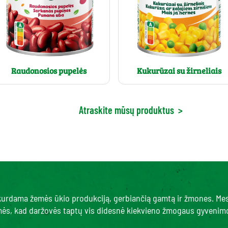
Raudonosios pupelės
Kukurūzai su žirneliais
Atraskite mūsų produktus
>
, kurdama žemės ūkio produkciją, gerbiančią gamtą ir žmones. Me
amės, kad daržovės taptų vis didesnė kiekvieno žmogaus gyvenimo