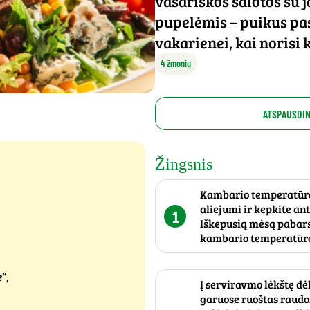
vasariškos salotos su 
pupelėmis – puikus pas
vakarienei, kai norisi 
4 žmonių
ATSPAUSDIN
Žingsnis
Kambario temperatūros 
aliejumi ir kepkite an
1
Iškepusią mėsą pabarst
kambario temperatūroj
e
“,
Į serviravmo lėkštę dė
garuose ruoštas raudon