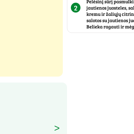
Pelėsinį sūrį pasmulkin
2
jautienos juosteles, s
kremu ir žaliųjų citri
salotos su jautienos j
Belieka ragauti ir mėg
>