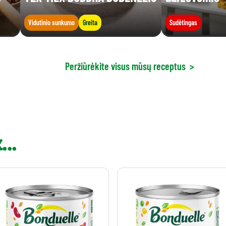
Vidutinio sunkumo
Greita
Sudėtingas
Peržiūrėkite visus mūsų receptus
>
..