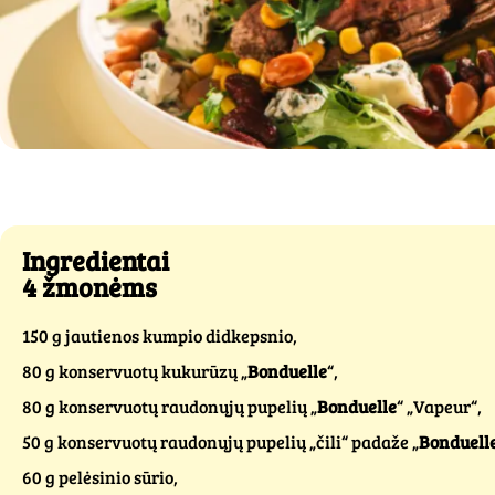
Ingredientai
4 žmonėms
150 g jautienos kumpio didkepsnio,
80 g konservuotų kukurūzų „
Bonduelle
“,
80 g konservuotų raudonųjų pupelių „
Bonduelle
“ „Vapeur“,
50 g konservuotų raudonųjų pupelių „čili“ padaže „
Bonduell
60 g pelėsinio sūrio,