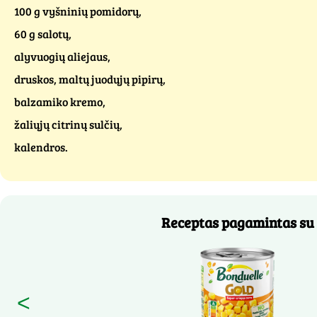
100 g vyšninių pomidorų,
60 g salotų,
alyvuogių aliejaus,
druskos, maltų juodųjų pipirų,
balzamiko kremo,
žaliųjų citrinų sulčių,
kalendros.
Receptas pagamintas su
<