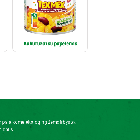
Kukurūzai su pupelėmis
s palaikome ekologinę žemdirbystę,
 dalis.