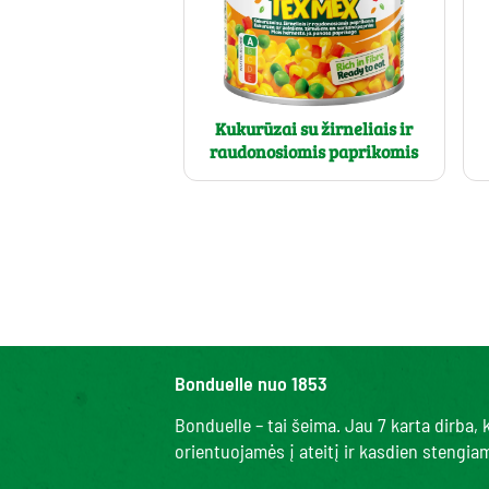
Kukurūzai su žirneliais ir
raudonosiomis paprikomis
Bonduelle nuo 1853
Bonduelle – tai šeima. Jau 7 karta dirba
orientuojamės į ateitį ir kasdien stengi