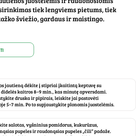
jautienos juostelėmis ir raudonosiomis
irinkimas tiek lengviems pietums, tiek
kažko šviežio, gardaus ir maistingo.
TI
jautieną dėkite į stipriai įkaitintą keptuvę su
t didelės kaitros 8–9 min., kas minutę apversdami.
ykite druska ir pipirais, leiskite jai pastovėti
e 5–7 min. Po to supjaustykite plonomis juostelėmis.
kite salotas, vyšninius pomidorus, kukurūzus,
ąsias pupeles ir raudonąsias pupeles „čili“ padaže.