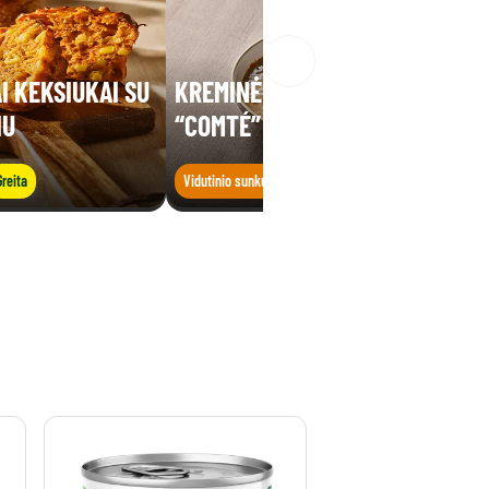
I KEKSIUKAI SU
KREMINĖ LĘŠIŲ SRIUBA SU
IU
“COMTÉ” SŪRIU
Greita
Vidutinio sunkumo
Greita