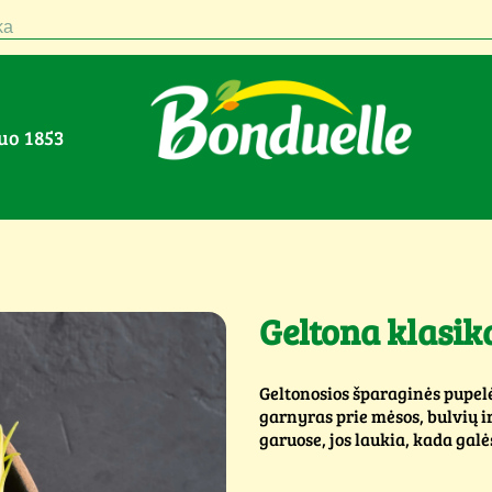
a
nuo 1853
Geltona klasik
Geltonosios šparaginės pupelė
garnyras prie mėsos, bulvių ir
garuose, jos laukia, kada galė