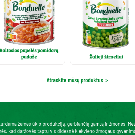
Baltosios pupelės pomidorų
padaže
Žalieji žirneliai
Atraskite mūsų produktus
>
, kurdama žemės ūkio produkciją, gerbiančią gamtą ir žmones. Me
amės, kad daržovės taptų vis didesnė kiekvieno žmogaus gyvenimo