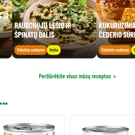
 IR
RAUDONŲJŲ LĘŠIŲ IR
KUKURŪZINIA
ŠPINATŲ DALIS
ČEDERIO SŪR
Vidutinio sunkumo
Greita
Vidutinio sunkumo
Peržiūrėkite visus mūsų receptus
>
..