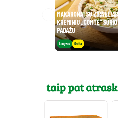
MAKARONAI SU ŽIRNELIAIS
KREMINIU „COMTÉ“ SŪRIO
PADAŽU
Lengvas
Greita
taip pat atrask.