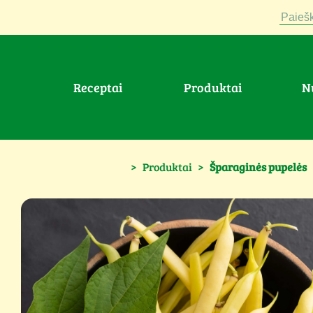
Paiešk
Receptai
Produktai
>
Produktai
>
Šparaginės pupelės