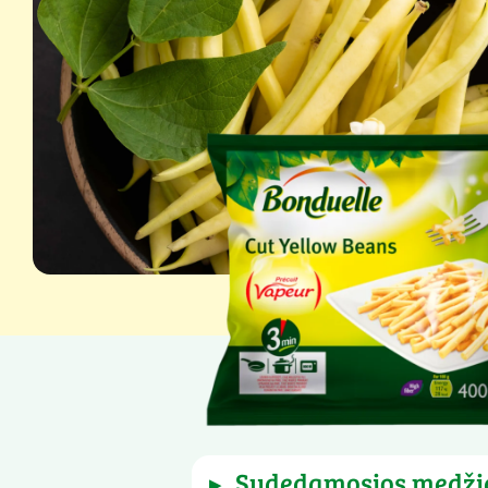
Grynasis kiekis: 400 g
sudedamosios medži
▶