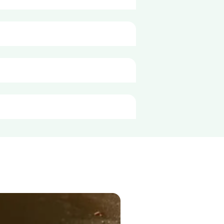
100g
117 kJ
28 kcal
0,2 g
0,1 g
3,1 g
1,8 g
3,5 g
1,7 g