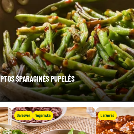
EPTOS ŠPARAGINĖS PUPELĖS
Daržovės
Veganiška
Daržovės