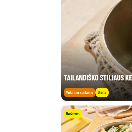
Druskos (g)
TAILANDIŠKO STILIAUS K
Vidutinio sunkumo
Greita
Daržovės