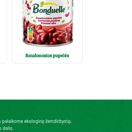
Raudonosios pupelės
s palaikome ekologinę žemdirbystę,
 dalis.