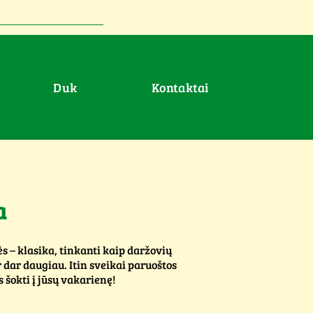
duk
Kontaktai
a
s – klasika, tinkanti kaip daržovių
 dar daugiau. Itin sveikai paruoštos
s šokti į jūsų vakarienę!