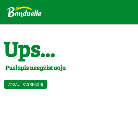
Ups...
Puslapis neegzistuoja
ATGAL Į PAGRINDINĮ