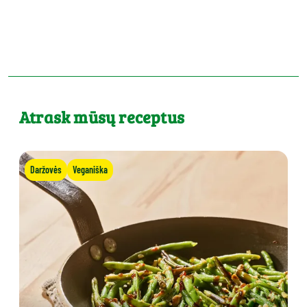
Atrask mūsų receptus
Daržovės
Veganiška