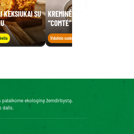
I KEKSIUKAI SU
KREMINĖ LĘŠIŲ SRIUBA SU
IU
“COMTÉ” SŪRIU
Greita
Vidutinio sunkumo
Greita
s palaikome ekologinę žemdirbystę,
 dalis.