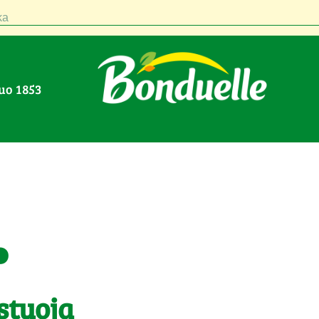
a
nuo 1853
.
stuoja