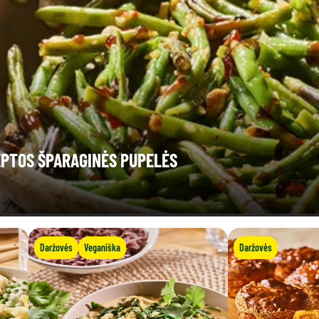
EPTOS ŠPARAGINĖS PUPELĖS
Daržovės
Veganiška
Daržovės