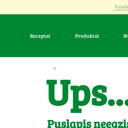
Paiešk
Receptai
Produktai
>
Ups..
Puslapis neegzi