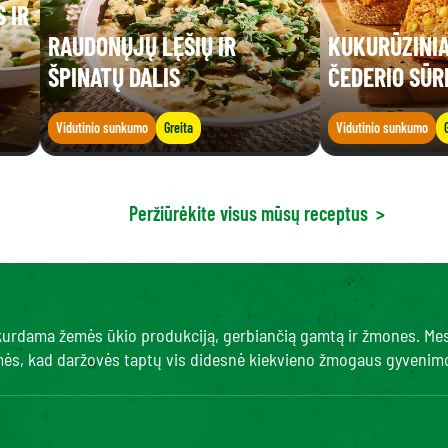
 IR
RAUDONŲJŲ LĘŠIŲ IR
KUKURŪZINIA
ŠPINATŲ DALIS
ČEDERIO SŪR
Vidutinio sunkumo
Greita
Vidutinio sunkumo
Peržiūrėkite visus mūsų receptus
>
, kurdama žemės ūkio produkciją, gerbiančią gamtą ir žmones. Me
amės, kad daržovės taptų vis didesnė kiekvieno žmogaus gyvenimo