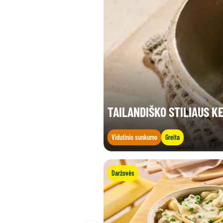
TAILANDIŠKO STILIAUS K
Vidutinio sunkumo
Greita
Daržovės