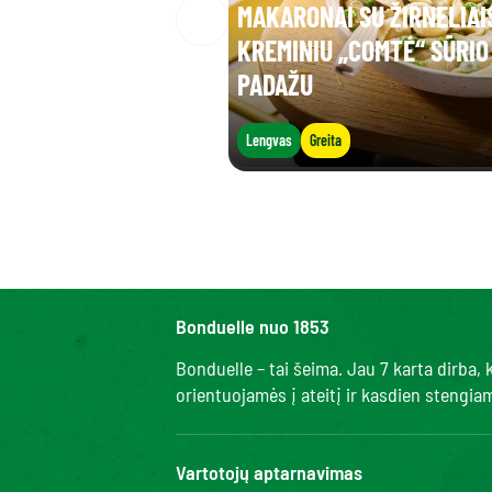
MAKARONAI SU ŽIRNELIAIS
KREMINIU „COMTÉ“ SŪRIO
PADAŽU
Lengvas
Greita
Bonduelle nuo 1853
Bonduelle – tai šeima. Jau 7 karta dirba
orientuojamės į ateitį ir kasdien stengi
Vartotojų aptarnavimas