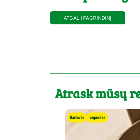
ATGAL Į PAGRINDINĮ
Atrask mūsų r
Daržovės
Veganiška