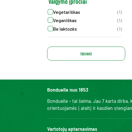
Valgymo įpročiai
Vegetariškas
(1)
Veganiškas
(1)
Be laktozės
(1)
Ištrinti
Bonduelle nuo 1853
Bonduelle – tai šeima. Jau 7 karta dirba
orientuojamės į ateitį ir kasdien stengi
Vartotojų aptarnavimas