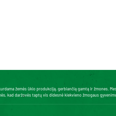
, kurdama žemės ūkio produkciją, gerbiančią gamtą ir žmones. Me
amės, kad daržovės taptų vis didesnė kiekvieno žmogaus gyvenimo