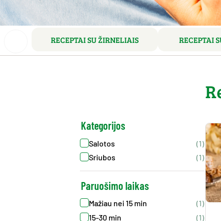
RECEPTAI SU ŽIRNELIAIS
RECEPTAI S
R
Kategorijos
Salotos
(1)
Sriubos
(1)
Paruošimo laikas
Mažiau nei 15 min
(1)
15-30 min
(1)