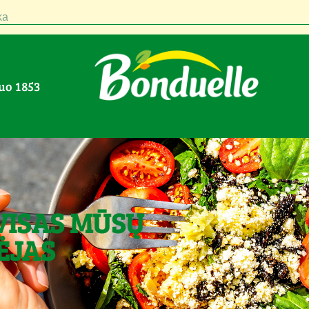
a
nuo 1853
VISAS MŪSŲ
ĖJAS