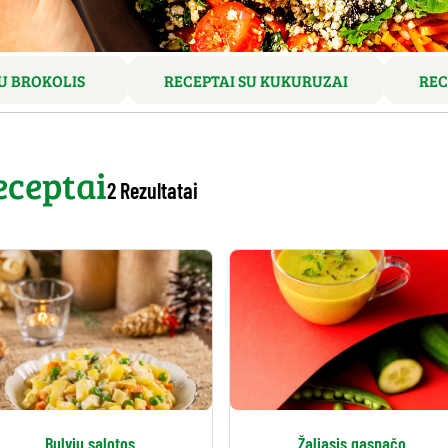
U BROKOLIS
RECEPTAI SU KUKURUZAI
REC
eceptai
2 Rezultatai
Bulvių salotos
Žaliasis gaspačo