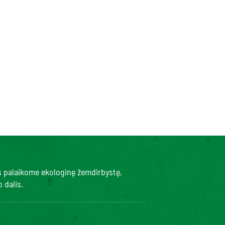
s palaikome ekologinę žemdirbystę,
 dalis.