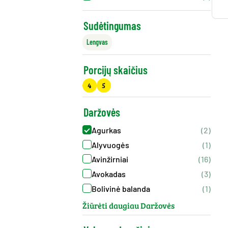
Sudėtingumas
Lengvas
Porcijų skaičius
4
5
Daržovės
Agurkas
(2)
Alyvuogės
(1)
Avinžirniai
(16)
Avokadas
(3)
Bolivinė balanda
(1)
Žiūrėti daugiau Daržovės