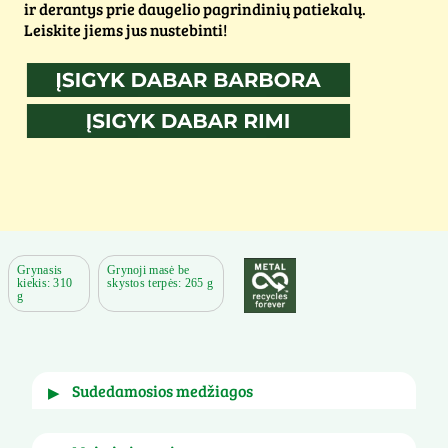
ir derantys prie daugelio pagrindinių patiekalų.
Leiskite jiems jus nustebinti!
Grynasis
Grynoji masė be
kiekis: 310
skystos terpės: 265 g
g
sudedamosios medžiagos
▶
Avinžirniai, vanduo, druska