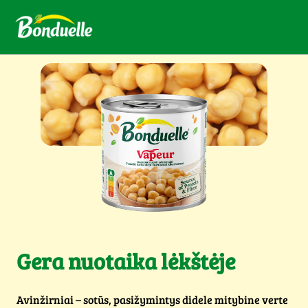
Gera nuotaika lėkštėje
Avinžirniai – sotūs, pasižymintys didele mitybine verte