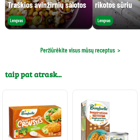
Traškios avinžirnių salotos
rikotos sūriu
Lengvas
Lengvas
Peržiūrėkite visus mūsų receptus
>
taip pat atrask...