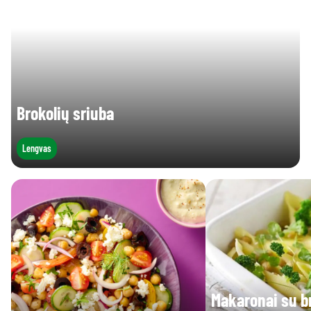
Brokolių sriuba
Lengvas
Makaronai su br