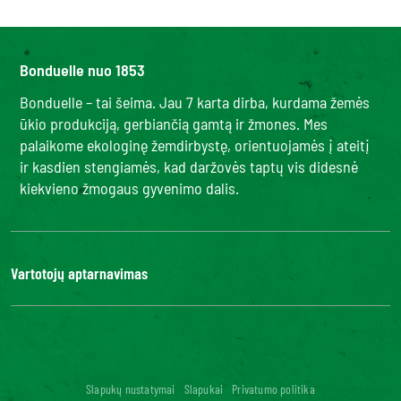
Bonduelle nuo 1853
Bonduelle – tai šeima. Jau 7 karta dirba, kurdama žemės
ūkio produkciją, gerbiančią gamtą ir žmones. Mes
palaikome ekologinę žemdirbystę, orientuojamės į ateitį
ir kasdien stengiamės, kad daržovės taptų vis didesnė
kiekvieno žmogaus gyvenimo dalis.
Vartotojų aptarnavimas
Kontaktai
DUK
Bonduelle Food Service
Skaitmeninis prieinamumas: neatitinka
Slapukų nustatymai
Slapukai
Privatumo politika