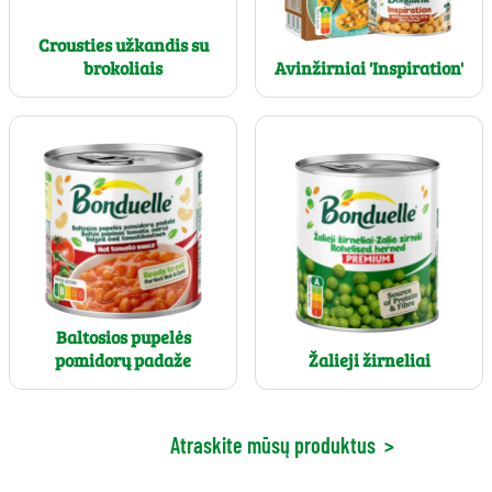
Crousties užkandis su
brokoliais
Avinžirniai 'Inspiration'
Baltosios pupelės
pomidorų padaže
Žalieji žirneliai
Atraskite mūsų produktus
>