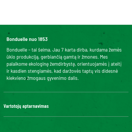
Bonduelle nuo 1853
Bonduelle – tai šeima. Jau 7 karta dirba, kurdama žemės
ūkio produkciją, gerbiančią gamtą ir žmones. Mes
palaikome ekologinę žemdirbystę, orientuojamės į ateitį
ir kasdien stengiamės, kad daržovės taptų vis didesnė
kiekvieno žmogaus gyvenimo dalis.
Vartotojų aptarnavimas
Kontaktai
DUK