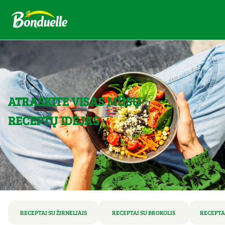
ATRASKITE VISAS MŪSŲ
RECEPTŲ IDĖJAS
RECEPTAI SU ŽIRNELIAIS
RECEPTAI SU BROKOLIS
RECEPTA