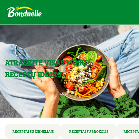
ATRASKITE VISAS MŪSŲ
RECEPTŲ IDĖJAS
RECEPTAI SU ŽIRNELIAIS
RECEPTAI SU BROKOLIS
RECEPTA