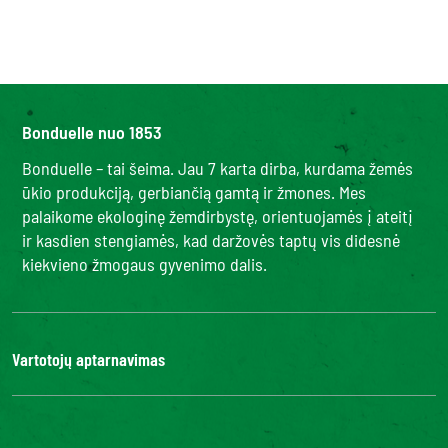
Bonduelle nuo 1853
Bonduelle – tai šeima. Jau 7 karta dirba, kurdama žemės
ūkio produkciją, gerbiančią gamtą ir žmones. Mes
palaikome ekologinę žemdirbystę, orientuojamės į ateitį
ir kasdien stengiamės, kad daržovės taptų vis didesnė
kiekvieno žmogaus gyvenimo dalis.
Vartotojų aptarnavimas
Kontaktai
DUK