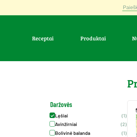
Paiešk
Receptai
Produktai
>
Produktai
>
Darzoves : Lesiai
P
Daržovės
Lęšiai
(1)
Avinžirniai
(2)
Bolivinė balanda
(1)