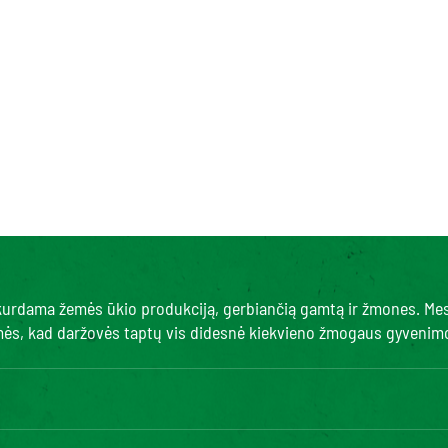
, kurdama žemės ūkio produkciją, gerbiančią gamtą ir žmones. Me
amės, kad daržovės taptų vis didesnė kiekvieno žmogaus gyvenimo