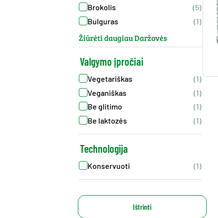
Brokolis
(5)
Bulguras
(1)
Žiūrėti daugiau Daržovės
Valgymo įpročiai
Vegetariškas
(1)
Veganiškas
(1)
Be glitimo
(1)
Be laktozės
(1)
Technologija
Konservuoti
(1)
Ištrinti