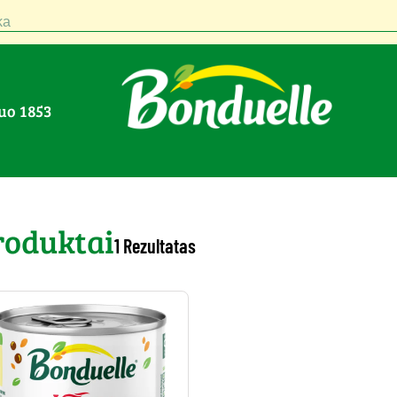
a
nuo 1853
roduktai
1 Rezultatas