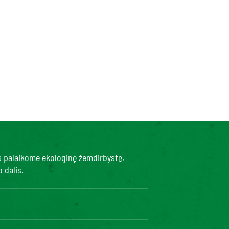
s palaikome ekologinę žemdirbystę,
 dalis.