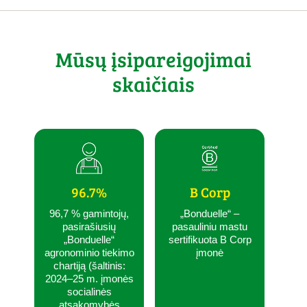
Mūsų įsipareigojimai
skaičiais
96.7%
B Corp
96,7 % gamintojų,
„Bonduelle“ –
pasirašiusių
pasauliniu mastu
„Bonduelle“
sertifikuota B Corp
agronominio tiekimo
įmonė
chartiją (šaltinis:
2024–25 m. įmonės
socialinės
atsakomybės