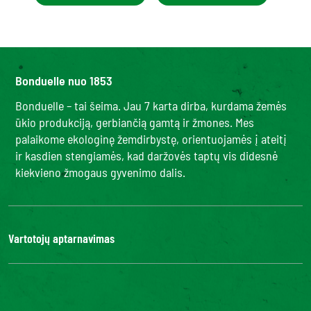
Bonduelle nuo 1853
Bonduelle – tai šeima. Jau 7 karta dirba, kurdama žemės
ūkio produkciją, gerbiančią gamtą ir žmones. Mes
palaikome ekologinę žemdirbystę, orientuojamės į ateitį
ir kasdien stengiamės, kad daržovės taptų vis didesnė
kiekvieno žmogaus gyvenimo dalis.
Vartotojų aptarnavimas
Kontaktai
DUK
Bonduelle Food Service