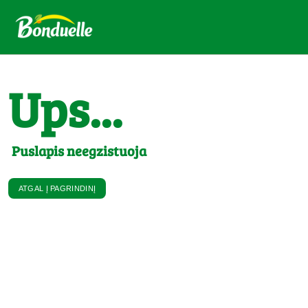
Ups...
Puslapis neegzistuoja
ATGAL Į PAGRINDINĮ