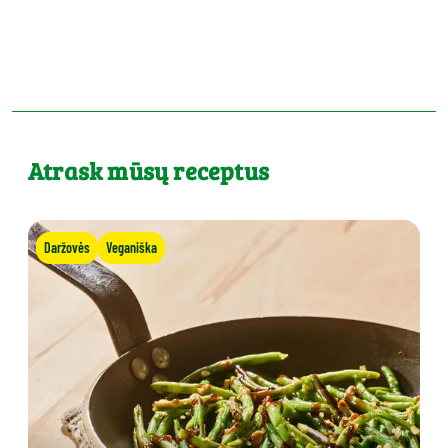
Atrask mūsų receptus
Daržovės
Veganiška