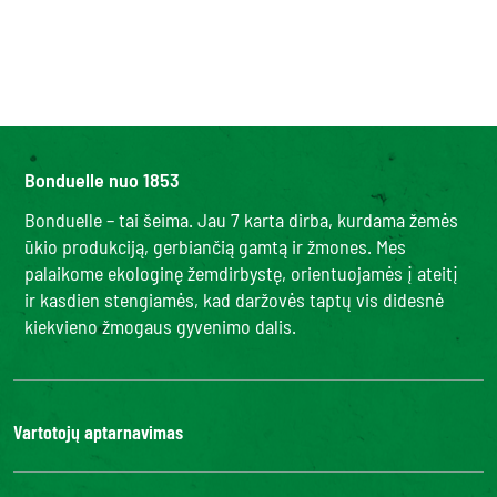
Bonduelle nuo 1853
Bonduelle – tai šeima. Jau 7 karta dirba, kurdama žemės
ūkio produkciją, gerbiančią gamtą ir žmones. Mes
palaikome ekologinę žemdirbystę, orientuojamės į ateitį
ir kasdien stengiamės, kad daržovės taptų vis didesnė
kiekvieno žmogaus gyvenimo dalis.
Vartotojų aptarnavimas
Kontaktai