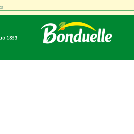
a
nuo 1853