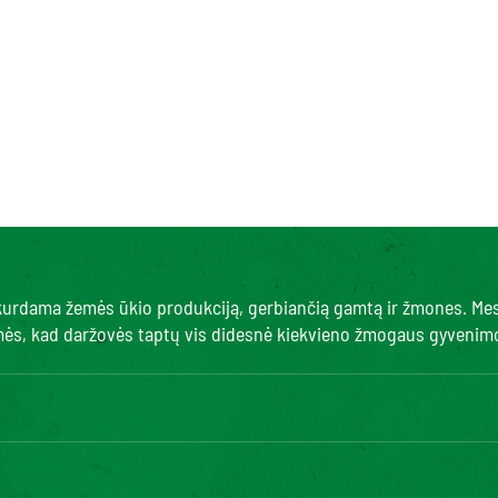
, kurdama žemės ūkio produkciją, gerbiančią gamtą ir žmones. Me
amės, kad daržovės taptų vis didesnė kiekvieno žmogaus gyvenimo