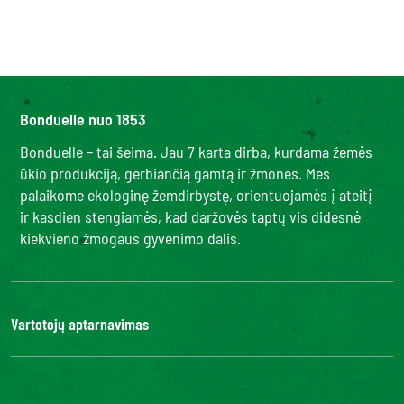
Bonduelle nuo 1853
Bonduelle – tai šeima. Jau 7 karta dirba, kurdama žemės
ūkio produkciją, gerbiančią gamtą ir žmones. Mes
palaikome ekologinę žemdirbystę, orientuojamės į ateitį
ir kasdien stengiamės, kad daržovės taptų vis didesnė
kiekvieno žmogaus gyvenimo dalis.
Vartotojų aptarnavimas
Kontaktai
DUK