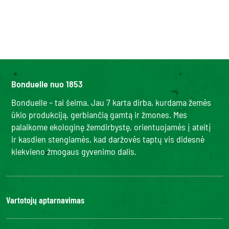
Bonduelle nuo 1853
Bonduelle – tai šeima. Jau 7 karta dirba, kurdama žemės
ūkio produkciją, gerbiančią gamtą ir žmones. Mes
palaikome ekologinę žemdirbystę, orientuojamės į ateitį
ir kasdien stengiamės, kad daržovės taptų vis didesnė
kiekvieno žmogaus gyvenimo dalis.
Vartotojų aptarnavimas
Kontaktai