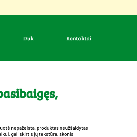
duk
Kontaktai
pasibaigęs,
pakuotė nepažeista, produktas neužšaldytas
ui, gali skirtis jų tekstūra, skonis,