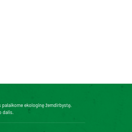
s palaikome ekologinę žemdirbystę,
 dalis.