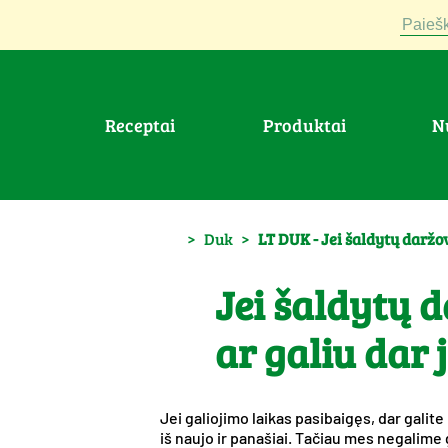
Paiešk
Receptai
Produktai
>
Duk
>
LT DUK - Jei šaldytų daržo
Jei šaldytų d
ar galiu dar 
Jei galiojimo laikas pasibaigęs, dar gali
iš naujo ir panašiai. Tačiau mes negalime g