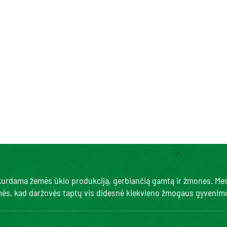
, kurdama žemės ūkio produkciją, gerbiančią gamtą ir žmones. Me
amės, kad daržovės taptų vis didesnė kiekvieno žmogaus gyvenimo