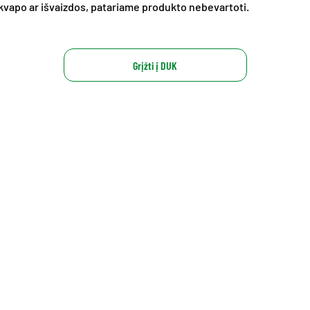
l kvapo ar išvaizdos, patariame produkto nebevartoti.
Grįžti į DUK