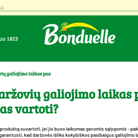
a
nuo 1853
vių galiojimo laikas pas
aržovių galiojimo laikas 
jas vartoti?
te produktą suvartoti, jei jis buvo laikomas geromis sąlygomis - 
arantuoti, kad daržovės išliks kokybiškos pasibaigus galiojimo laik