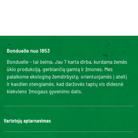
Bonduelle nuo 1853
Bonduelle – tai šeima. Jau 7 karta dirba, kurdama žemės
ūkio produkciją, gerbiančią gamtą ir žmones. Mes
palaikome ekologinę žemdirbystę, orientuojamės į ateitį
ir kasdien stengiamės, kad daržovės taptų vis didesnė
kiekvieno žmogaus gyvenimo dalis.
Vartotojų aptarnavimas
Kontaktai