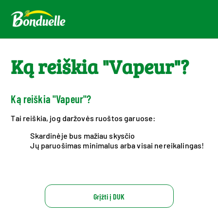
Ką reiškia "Vapeur"?
Ką reiškia "Vapeur"?
Tai reiškia, jog daržovės ruoštos garuose:
Skardinėje bus mažiau skysčio
Jų paruošimas minimalus arba visai nereikalingas!
Grįžti į DUK