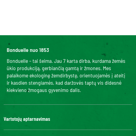
Bonduelle nuo 1853
Bonduelle – tai šeima. Jau 7 karta dirba, kurdama žemės
ūkio produkciją, gerbiančią gamtą ir žmones. Mes
palaikome ekologinę žemdirbystę, orientuojamės į ateitį
ir kasdien stengiamės, kad daržovės taptų vis didesnė
kiekvieno žmogaus gyvenimo dalis.
Vartotojų aptarnavimas
Kontaktai