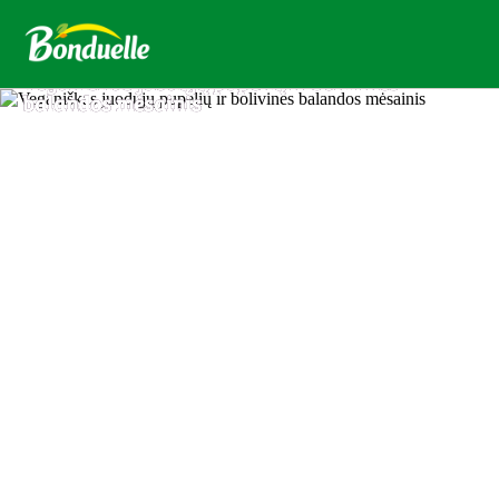
Veganiškas juodųjų pupelių ir bolivinės
balandos mėsainis