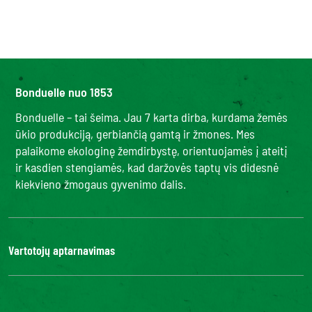
Bonduelle nuo 1853
Bonduelle – tai šeima. Jau 7 karta dirba, kurdama žemės
ūkio produkciją, gerbiančią gamtą ir žmones. Mes
palaikome ekologinę žemdirbystę, orientuojamės į ateitį
ir kasdien stengiamės, kad daržovės taptų vis didesnė
kiekvieno žmogaus gyvenimo dalis.
Vartotojų aptarnavimas
Kontaktai
DUK