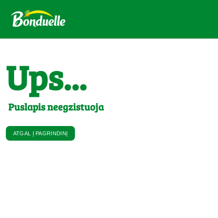
Ups...
Puslapis neegzistuoja
ATGAL Į PAGRINDINĮ