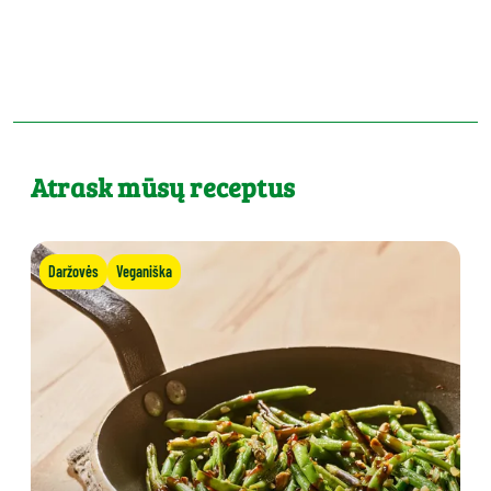
Atrask mūsų receptus
Daržovės
Veganiška