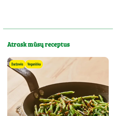
Atrask mūsų receptus
Daržovės
Veganiška