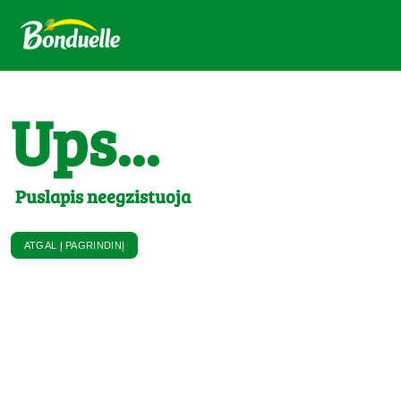
Ups...
Puslapis neegzistuoja
ATGAL Į PAGRINDINĮ