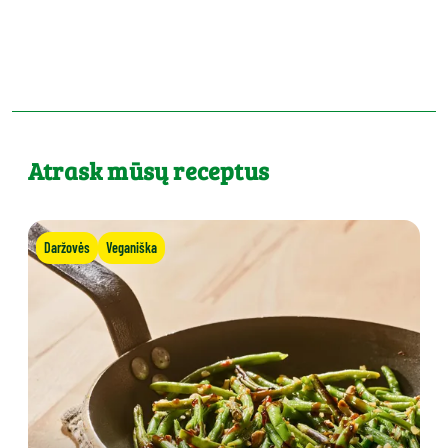
Atrask mūsų receptus
Daržovės
Veganiška