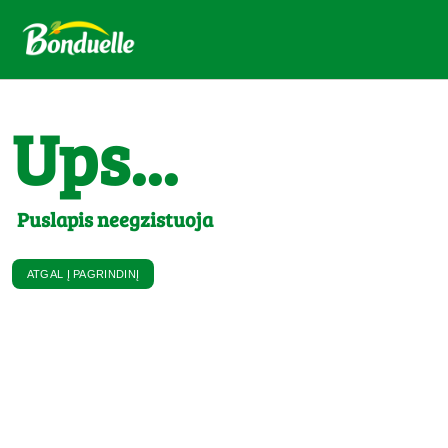
Ups...
Puslapis neegzistuoja
ATGAL Į PAGRINDINĮ